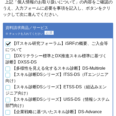
個人情報の種類
利用目的
上記「個人情報のお取り扱いについて」の内容をご確認の
うえ、入力フォームに必要を事項を記入し、ボタンをクリ
・会員特典の提供およびご連
絡のため
ックして次に進んでください。
・ご利用いただいている商
品・サービスの提供・改良
ａ．会員のお申し込みに伴
資料請求商品／サービス
や、新たなサービスを開発す
い取得した個人情報
るため
※ チェックを入れてください
・提供している商品・サービ
スに関連した情報やアンケー
【ITスキル研究フォーラム】iSRFの概要、ご入会等
トなどをお届けするため
について
【DXリテラシー標準とDX推進スキル標準に基づく
・資料請求、お問合せに対す
るご連絡・対応のため
診断】DXSS-DS
・ご購入・ご登録いただいた
【多様性を見える化するスキル診断】DS-Multirole
商品・サービスの配送・提
【スキル診断DSシリーズ】ITSS-DS（ITエンジニア
供・代金回収のため
・ご利用いただいている商
向け）
品・サービスの提供・改良
【スキル診断DSシリーズ】ETSS-DS（組込みエン
ｂ．資料請求・問合せに伴
や、新たなサービスを開発す
い取得した個人情報
ジニア向け）
るため
【スキル診断DSシリーズ】UISS-DS（情報システム
・提供している商品・サービ
スに関連した情報やアンケー
部門向け）
トなどをお届けするため
【企業戦略に基づいたスキル診断】DS-Advance
・当フォーラム取扱商品の発