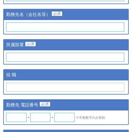
③当該情報の提供先
株式会社日経BPマーケティ
勤務先名（会社名等）
ングおよび株式会社ザ・ネッ
ト
①提供する個人情報の項目
氏名、氏名カナ、メールアド
レス、勤務先名、所属部署
ｃ．スキル診断システムの
所属部署
名、アンケート情報など。
ご利用に伴い取得した個人
②提供の手段又は方法
情報
紙またはデータファイルによ
る提供。
ｄ．全国スキル調査へのご
③当該情報の提供先
協力に伴い取得した個人情
株式会社日経BPマーケティ
役 職
報
ング、株式会社ザ・ネットお
よびｂの場合はスキル診断シ
ステムのご利用者
◆ 登録情報の開示・訂正について
勤務先 電話番号
ＩＴスキル研究フォーラム（iSRF）は、皆さまの個人情報を
できるだけ正確かつ最新の内容で管理します。皆さまからお申
-
-
※半角数字のみ有効
し出があったときは、登録情報の開示を行います。また、内容
が正確でないなどのお申し出があったときは、その内容を確認
し必要に応じて登録情報の追加・変更・訂正または削除等を行