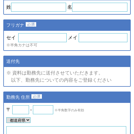
ｅ．セミナー・展示会等に
や、新たなサービスを開発す
姓
名
て取得した個人情報
るため
・提供している商品・サービ
スに関連した情報やアンケー
フリガナ
トなどをお届けするため
注)上記の内、統計的に処理した情報については、個人の特定が
セイ
メイ
できない情報です。
※半角カナは不可
（2）個人情報の提供
個人情報の項目/提供の手段又
送付先
個人情報の種類
は方法/提供先
※ 資料は勤務先に送付させていただきます。
①提供する個人情報の項目
以下、勤務先についての内容をご登録ください
ご登録・お問い合わせをいた
だいた商品・サービス名、氏
名、氏名カナ、郵便番号、住
ａ．会員のお申し込みに伴
勤務先 住所
所、電話番号、ファックス番
い取得した個人情報
号、メールアドレス、勤務先
名、所属部署名、アンケート
〒
-
※半角数字のみ有効
ｂ．資料請求・問合せに伴
情報など。
い取得した個人情報
②提供の手段又は方法
紙またはデータファイルによ
ｅ．セミナー・展示会等に
る提供。
て取得した個人情報