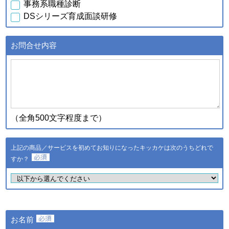
事務系職種診断
行元・発売元・提供元からの
DSシリーズ育成面談研修
案内のため
・データを分析し診断結果を
得るため
お問合せ内容
・スキル診断システムのご利
用者が診断結果データを利用
ｃ．スキル診断システムの
するため
ご利用に伴い取得した個人
・登録された個人情報および
情報
診断結果は、統計的に処理し
た情報を集約し、全国平均値
として適時スキル診断システ
（全角500文字程度まで）
ムに反映されます
登録された個人情報および診
断結果は、統計的に処理した
上記の商品／サービスを初めてお知りになったキッカケは次のうちどれで
ｄ．全国スキル調査へのご
情報を集約し、調査結果とし
協力に伴い取得した個人情
すか？
て公表し、全国平均値として
報
適時スキル診断システムに反
映されます
・ご希望のサービスの提供お
よびご連絡のため
・ご利用いただいている商
お名前
品・サービスの提供・改良