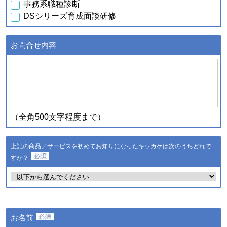
事務系職種診断
行元・発売元・提供元からの
DSシリーズ育成面談研修
案内のため
・データを分析し診断結果を
得るため
お問合せ内容
・スキル診断システムのご利
用者が診断結果データを利用
ｃ．スキル診断システムの
するため
ご利用に伴い取得した個人
・登録された個人情報および
情報
診断結果は、統計的に処理し
た情報を集約し、全国平均値
として適時スキル診断システ
（全角500文字程度まで）
ムに反映されます
登録された個人情報および診
断結果は、統計的に処理した
上記の商品／サービスを初めてお知りになったキッカケは次のうちどれで
ｄ．全国スキル調査へのご
情報を集約し、調査結果とし
協力に伴い取得した個人情
すか？
て公表し、全国平均値として
報
適時スキル診断システムに反
映されます
・ご希望のサービスの提供お
よびご連絡のため
・ご利用いただいている商
お名前
品・サービスの提供・改良