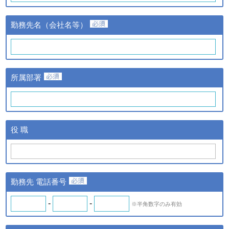
③当該情報の提供先
株式会社日経BPマーケティ
勤務先名（会社名等）
ングおよび株式会社ザ・ネッ
ト
①提供する個人情報の項目
氏名、氏名カナ、メールアド
レス、勤務先名、所属部署
ｃ．スキル診断システムの
所属部署
名、アンケート情報など。
ご利用に伴い取得した個人
②提供の手段又は方法
情報
紙またはデータファイルによ
る提供。
ｄ．全国スキル調査へのご
③当該情報の提供先
協力に伴い取得した個人情
株式会社日経BPマーケティ
役 職
報
ング、株式会社ザ・ネットお
よびｂの場合はスキル診断シ
ステムのご利用者
◆ 登録情報の開示・訂正について
勤務先 電話番号
ＩＴスキル研究フォーラム（iSRF）は、皆さまの個人情報を
できるだけ正確かつ最新の内容で管理します。皆さまからお申
-
-
※半角数字のみ有効
し出があったときは、登録情報の開示を行います。また、内容
が正確でないなどのお申し出があったときは、その内容を確認
し必要に応じて登録情報の追加・変更・訂正または削除等を行