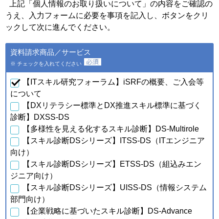
個人情報の種類
利用目的
上記「個人情報のお取り扱いについて」の内容をご確認の
うえ、入力フォームに必要を事項を記入し、ボタンをクリ
・会員特典の提供およびご連
絡のため
ックして次に進んでください。
・ご利用いただいている商
品・サービスの提供・改良
ａ．会員のお申し込みに伴
資料請求商品／サービス
や、新たなサービスを開発す
い取得した個人情報
るため
※ チェックを入れてください
・提供している商品・サービ
スに関連した情報やアンケー
【ITスキル研究フォーラム】iSRFの概要、ご入会等
トなどをお届けするため
について
【DXリテラシー標準とDX推進スキル標準に基づく
・資料請求、お問合せに対す
るご連絡・対応のため
診断】DXSS-DS
・ご購入・ご登録いただいた
【多様性を見える化するスキル診断】DS-Multirole
商品・サービスの配送・提
【スキル診断DSシリーズ】ITSS-DS（ITエンジニア
供・代金回収のため
・ご利用いただいている商
向け）
品・サービスの提供・改良
【スキル診断DSシリーズ】ETSS-DS（組込みエン
ｂ．資料請求・問合せに伴
や、新たなサービスを開発す
い取得した個人情報
ジニア向け）
るため
【スキル診断DSシリーズ】UISS-DS（情報システム
・提供している商品・サービ
スに関連した情報やアンケー
部門向け）
トなどをお届けするため
【企業戦略に基づいたスキル診断】DS-Advance
・当フォーラム取扱商品の発