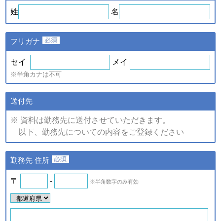
ｅ．セミナー・展示会等に
や、新たなサービスを開発す
姓
名
て取得した個人情報
るため
・提供している商品・サービ
スに関連した情報やアンケー
フリガナ
トなどをお届けするため
注)上記の内、統計的に処理した情報については、個人の特定が
セイ
メイ
できない情報です。
※半角カナは不可
（2）個人情報の提供
個人情報の項目/提供の手段又
送付先
個人情報の種類
は方法/提供先
※ 資料は勤務先に送付させていただきます。
①提供する個人情報の項目
以下、勤務先についての内容をご登録ください
ご登録・お問い合わせをいた
だいた商品・サービス名、氏
名、氏名カナ、郵便番号、住
ａ．会員のお申し込みに伴
勤務先 住所
所、電話番号、ファックス番
い取得した個人情報
号、メールアドレス、勤務先
名、所属部署名、アンケート
〒
-
※半角数字のみ有効
ｂ．資料請求・問合せに伴
情報など。
い取得した個人情報
②提供の手段又は方法
紙またはデータファイルによ
ｅ．セミナー・展示会等に
る提供。
て取得した個人情報