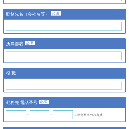
③当該情報の提供先
株式会社日経BPマーケティ
勤務先名（会社名等）
ングおよび株式会社ザ・ネッ
ト
①提供する個人情報の項目
氏名、氏名カナ、メールアド
レス、勤務先名、所属部署
ｃ．スキル診断システムの
所属部署
名、アンケート情報など。
ご利用に伴い取得した個人
②提供の手段又は方法
情報
紙またはデータファイルによ
る提供。
ｄ．全国スキル調査へのご
③当該情報の提供先
協力に伴い取得した個人情
株式会社日経BPマーケティ
役 職
報
ング、株式会社ザ・ネットお
よびｂの場合はスキル診断シ
ステムのご利用者
◆ 登録情報の開示・訂正について
勤務先 電話番号
ＩＴスキル研究フォーラム（iSRF）は、皆さまの個人情報を
できるだけ正確かつ最新の内容で管理します。皆さまからお申
-
-
※半角数字のみ有効
し出があったときは、登録情報の開示を行います。また、内容
が正確でないなどのお申し出があったときは、その内容を確認
し必要に応じて登録情報の追加・変更・訂正または削除等を行