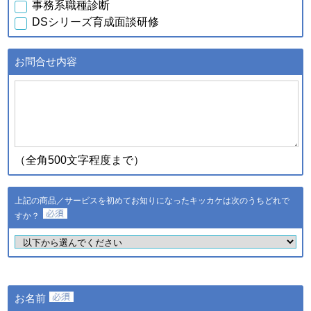
事務系職種診断
行元・発売元・提供元からの
DSシリーズ育成面談研修
案内のため
・データを分析し診断結果を
得るため
お問合せ内容
・スキル診断システムのご利
用者が診断結果データを利用
ｃ．スキル診断システムの
するため
ご利用に伴い取得した個人
・登録された個人情報および
情報
診断結果は、統計的に処理し
た情報を集約し、全国平均値
として適時スキル診断システ
（全角500文字程度まで）
ムに反映されます
登録された個人情報および診
断結果は、統計的に処理した
上記の商品／サービスを初めてお知りになったキッカケは次のうちどれで
ｄ．全国スキル調査へのご
情報を集約し、調査結果とし
協力に伴い取得した個人情
すか？
て公表し、全国平均値として
報
適時スキル診断システムに反
映されます
・ご希望のサービスの提供お
よびご連絡のため
・ご利用いただいている商
お名前
品・サービスの提供・改良