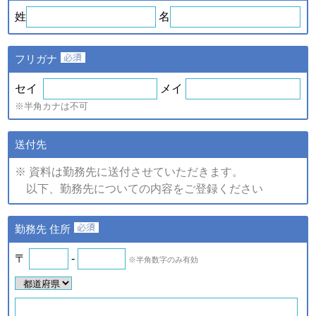
ｅ．セミナー・展示会等に
や、新たなサービスを開発す
姓
名
て取得した個人情報
るため
・提供している商品・サービ
スに関連した情報やアンケー
フリガナ
トなどをお届けするため
注)上記の内、統計的に処理した情報については、個人の特定が
セイ
メイ
できない情報です。
※半角カナは不可
（2）個人情報の提供
個人情報の項目/提供の手段又
送付先
個人情報の種類
は方法/提供先
※ 資料は勤務先に送付させていただきます。
①提供する個人情報の項目
以下、勤務先についての内容をご登録ください
ご登録・お問い合わせをいた
だいた商品・サービス名、氏
名、氏名カナ、郵便番号、住
ａ．会員のお申し込みに伴
勤務先 住所
所、電話番号、ファックス番
い取得した個人情報
号、メールアドレス、勤務先
名、所属部署名、アンケート
〒
-
※半角数字のみ有効
ｂ．資料請求・問合せに伴
情報など。
い取得した個人情報
②提供の手段又は方法
紙またはデータファイルによ
ｅ．セミナー・展示会等に
る提供。
て取得した個人情報