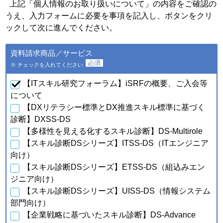
個人情報の種類
利用目的
上記「個人情報のお取り扱いについて」の内容をご確認の
うえ、入力フォームに必要を事項を記入し、ボタンをクリ
・会員特典の提供およびご連
絡のため
ックして次に進んでください。
・ご利用いただいている商
品・サービスの提供・改良
ａ．会員のお申し込みに伴
資料請求商品／サービス
や、新たなサービスを開発す
い取得した個人情報
るため
※ チェックを入れてください
・提供している商品・サービ
スに関連した情報やアンケー
【ITスキル研究フォーラム】iSRFの概要、ご入会等
トなどをお届けするため
について
【DXリテラシー標準とDX推進スキル標準に基づく
・資料請求、お問合せに対す
るご連絡・対応のため
診断】DXSS-DS
・ご購入・ご登録いただいた
【多様性を見える化するスキル診断】DS-Multirole
商品・サービスの配送・提
【スキル診断DSシリーズ】ITSS-DS（ITエンジニア
供・代金回収のため
・ご利用いただいている商
向け）
品・サービスの提供・改良
【スキル診断DSシリーズ】ETSS-DS（組込みエン
ｂ．資料請求・問合せに伴
や、新たなサービスを開発す
い取得した個人情報
ジニア向け）
るため
【スキル診断DSシリーズ】UISS-DS（情報システム
・提供している商品・サービ
スに関連した情報やアンケー
部門向け）
トなどをお届けするため
【企業戦略に基づいたスキル診断】DS-Advance
・当フォーラム取扱商品の発