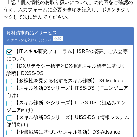
個人情報の種類
利用目的
上記「個人情報のお取り扱いについて」の内容をご確認の
うえ、入力フォームに必要を事項を記入し、ボタンをクリ
・会員特典の提供およびご連
絡のため
ックして次に進んでください。
・ご利用いただいている商
品・サービスの提供・改良
ａ．会員のお申し込みに伴
資料請求商品／サービス
や、新たなサービスを開発す
い取得した個人情報
るため
※ チェックを入れてください
・提供している商品・サービ
スに関連した情報やアンケー
【ITスキル研究フォーラム】iSRFの概要、ご入会等
トなどをお届けするため
について
【DXリテラシー標準とDX推進スキル標準に基づく
・資料請求、お問合せに対す
るご連絡・対応のため
診断】DXSS-DS
・ご購入・ご登録いただいた
【多様性を見える化するスキル診断】DS-Multirole
商品・サービスの配送・提
【スキル診断DSシリーズ】ITSS-DS（ITエンジニア
供・代金回収のため
・ご利用いただいている商
向け）
品・サービスの提供・改良
【スキル診断DSシリーズ】ETSS-DS（組込みエン
ｂ．資料請求・問合せに伴
や、新たなサービスを開発す
い取得した個人情報
ジニア向け）
るため
【スキル診断DSシリーズ】UISS-DS（情報システム
・提供している商品・サービ
スに関連した情報やアンケー
部門向け）
トなどをお届けするため
【企業戦略に基づいたスキル診断】DS-Advance
・当フォーラム取扱商品の発