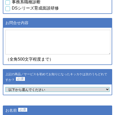
事務系職種診断
行元・発売元・提供元からの
DSシリーズ育成面談研修
案内のため
・データを分析し診断結果を
得るため
お問合せ内容
・スキル診断システムのご利
用者が診断結果データを利用
ｃ．スキル診断システムの
するため
ご利用に伴い取得した個人
・登録された個人情報および
情報
診断結果は、統計的に処理し
た情報を集約し、全国平均値
として適時スキル診断システ
（全角500文字程度まで）
ムに反映されます
登録された個人情報および診
断結果は、統計的に処理した
上記の商品／サービスを初めてお知りになったキッカケは次のうちどれで
ｄ．全国スキル調査へのご
情報を集約し、調査結果とし
協力に伴い取得した個人情
すか？
て公表し、全国平均値として
報
適時スキル診断システムに反
映されます
・ご希望のサービスの提供お
よびご連絡のため
・ご利用いただいている商
お名前
品・サービスの提供・改良