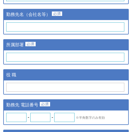
③当該情報の提供先
株式会社日経BPマーケティ
勤務先名（会社名等）
ングおよび株式会社ザ・ネッ
ト
①提供する個人情報の項目
氏名、氏名カナ、メールアド
レス、勤務先名、所属部署
ｃ．スキル診断システムの
所属部署
名、アンケート情報など。
ご利用に伴い取得した個人
②提供の手段又は方法
情報
紙またはデータファイルによ
る提供。
ｄ．全国スキル調査へのご
③当該情報の提供先
協力に伴い取得した個人情
株式会社日経BPマーケティ
役 職
報
ング、株式会社ザ・ネットお
よびｂの場合はスキル診断シ
ステムのご利用者
◆ 登録情報の開示・訂正について
勤務先 電話番号
ＩＴスキル研究フォーラム（iSRF）は、皆さまの個人情報を
できるだけ正確かつ最新の内容で管理します。皆さまからお申
-
-
※半角数字のみ有効
し出があったときは、登録情報の開示を行います。また、内容
が正確でないなどのお申し出があったときは、その内容を確認
し必要に応じて登録情報の追加・変更・訂正または削除等を行