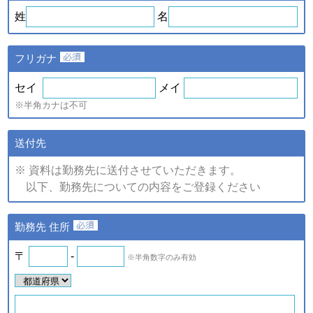
ｅ．セミナー・展示会等に
や、新たなサービスを開発す
姓
名
て取得した個人情報
るため
・提供している商品・サービ
スに関連した情報やアンケー
フリガナ
トなどをお届けするため
注)上記の内、統計的に処理した情報については、個人の特定が
セイ
メイ
できない情報です。
※半角カナは不可
（2）個人情報の提供
個人情報の項目/提供の手段又
送付先
個人情報の種類
は方法/提供先
※ 資料は勤務先に送付させていただきます。
①提供する個人情報の項目
以下、勤務先についての内容をご登録ください
ご登録・お問い合わせをいた
だいた商品・サービス名、氏
名、氏名カナ、郵便番号、住
ａ．会員のお申し込みに伴
勤務先 住所
所、電話番号、ファックス番
い取得した個人情報
号、メールアドレス、勤務先
名、所属部署名、アンケート
〒
-
※半角数字のみ有効
ｂ．資料請求・問合せに伴
情報など。
い取得した個人情報
②提供の手段又は方法
紙またはデータファイルによ
ｅ．セミナー・展示会等に
る提供。
て取得した個人情報