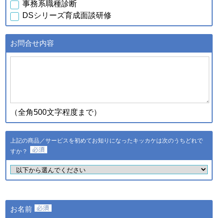
事務系職種診断
行元・発売元・提供元からの
DSシリーズ育成面談研修
案内のため
・データを分析し診断結果を
得るため
お問合せ内容
・スキル診断システムのご利
用者が診断結果データを利用
ｃ．スキル診断システムの
するため
ご利用に伴い取得した個人
・登録された個人情報および
情報
診断結果は、統計的に処理し
た情報を集約し、全国平均値
として適時スキル診断システ
（全角500文字程度まで）
ムに反映されます
登録された個人情報および診
断結果は、統計的に処理した
上記の商品／サービスを初めてお知りになったキッカケは次のうちどれで
ｄ．全国スキル調査へのご
情報を集約し、調査結果とし
協力に伴い取得した個人情
すか？
て公表し、全国平均値として
報
適時スキル診断システムに反
映されます
・ご希望のサービスの提供お
よびご連絡のため
・ご利用いただいている商
お名前
品・サービスの提供・改良