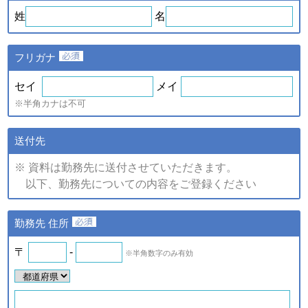
ｅ．セミナー・展示会等に
や、新たなサービスを開発す
姓
名
て取得した個人情報
るため
・提供している商品・サービ
スに関連した情報やアンケー
フリガナ
トなどをお届けするため
注)上記の内、統計的に処理した情報については、個人の特定が
セイ
メイ
できない情報です。
※半角カナは不可
（2）個人情報の提供
個人情報の項目/提供の手段又
送付先
個人情報の種類
は方法/提供先
※ 資料は勤務先に送付させていただきます。
①提供する個人情報の項目
以下、勤務先についての内容をご登録ください
ご登録・お問い合わせをいた
だいた商品・サービス名、氏
名、氏名カナ、郵便番号、住
ａ．会員のお申し込みに伴
勤務先 住所
所、電話番号、ファックス番
い取得した個人情報
号、メールアドレス、勤務先
名、所属部署名、アンケート
〒
-
※半角数字のみ有効
ｂ．資料請求・問合せに伴
情報など。
い取得した個人情報
②提供の手段又は方法
紙またはデータファイルによ
ｅ．セミナー・展示会等に
る提供。
て取得した個人情報