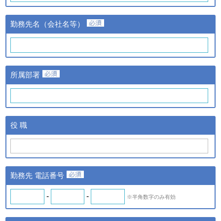
③当該情報の提供先
株式会社日経BPマーケティ
勤務先名（会社名等）
ングおよび株式会社ザ・ネッ
ト
①提供する個人情報の項目
氏名、氏名カナ、メールアド
レス、勤務先名、所属部署
ｃ．スキル診断システムの
所属部署
名、アンケート情報など。
ご利用に伴い取得した個人
②提供の手段又は方法
情報
紙またはデータファイルによ
る提供。
ｄ．全国スキル調査へのご
③当該情報の提供先
協力に伴い取得した個人情
株式会社日経BPマーケティ
役 職
報
ング、株式会社ザ・ネットお
よびｂの場合はスキル診断シ
ステムのご利用者
◆ 登録情報の開示・訂正について
勤務先 電話番号
ＩＴスキル研究フォーラム（iSRF）は、皆さまの個人情報を
できるだけ正確かつ最新の内容で管理します。皆さまからお申
-
-
※半角数字のみ有効
し出があったときは、登録情報の開示を行います。また、内容
が正確でないなどのお申し出があったときは、その内容を確認
し必要に応じて登録情報の追加・変更・訂正または削除等を行