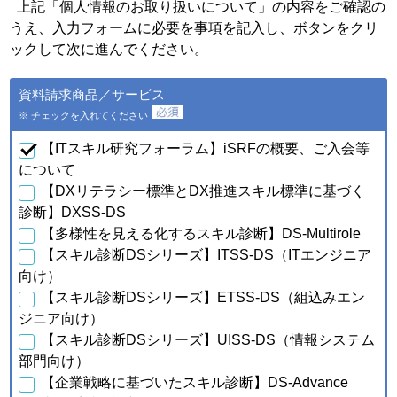
個人情報の種類
利用目的
上記「個人情報のお取り扱いについて」の内容をご確認の
うえ、入力フォームに必要を事項を記入し、ボタンをクリ
・会員特典の提供およびご連
絡のため
ックして次に進んでください。
・ご利用いただいている商
品・サービスの提供・改良
ａ．会員のお申し込みに伴
資料請求商品／サービス
や、新たなサービスを開発す
い取得した個人情報
るため
※ チェックを入れてください
・提供している商品・サービ
スに関連した情報やアンケー
【ITスキル研究フォーラム】iSRFの概要、ご入会等
トなどをお届けするため
について
【DXリテラシー標準とDX推進スキル標準に基づく
・資料請求、お問合せに対す
るご連絡・対応のため
診断】DXSS-DS
・ご購入・ご登録いただいた
【多様性を見える化するスキル診断】DS-Multirole
商品・サービスの配送・提
【スキル診断DSシリーズ】ITSS-DS（ITエンジニア
供・代金回収のため
・ご利用いただいている商
向け）
品・サービスの提供・改良
【スキル診断DSシリーズ】ETSS-DS（組込みエン
ｂ．資料請求・問合せに伴
や、新たなサービスを開発す
い取得した個人情報
ジニア向け）
るため
【スキル診断DSシリーズ】UISS-DS（情報システム
・提供している商品・サービ
スに関連した情報やアンケー
部門向け）
トなどをお届けするため
【企業戦略に基づいたスキル診断】DS-Advance
・当フォーラム取扱商品の発