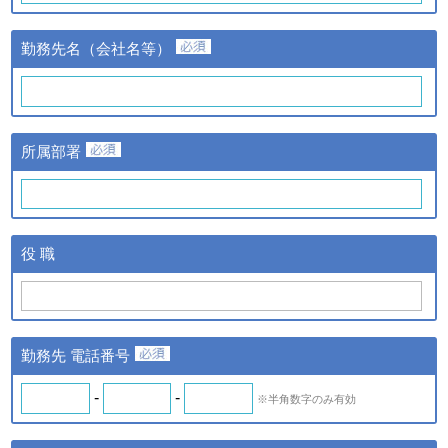
③当該情報の提供先
株式会社日経BPマーケティ
勤務先名（会社名等）
ングおよび株式会社ザ・ネッ
ト
①提供する個人情報の項目
氏名、氏名カナ、メールアド
レス、勤務先名、所属部署
ｃ．スキル診断システムの
所属部署
名、アンケート情報など。
ご利用に伴い取得した個人
②提供の手段又は方法
情報
紙またはデータファイルによ
る提供。
ｄ．全国スキル調査へのご
③当該情報の提供先
協力に伴い取得した個人情
株式会社日経BPマーケティ
役 職
報
ング、株式会社ザ・ネットお
よびｂの場合はスキル診断シ
ステムのご利用者
◆ 登録情報の開示・訂正について
勤務先 電話番号
ＩＴスキル研究フォーラム（iSRF）は、皆さまの個人情報を
できるだけ正確かつ最新の内容で管理します。皆さまからお申
-
-
※半角数字のみ有効
し出があったときは、登録情報の開示を行います。また、内容
が正確でないなどのお申し出があったときは、その内容を確認
し必要に応じて登録情報の追加・変更・訂正または削除等を行