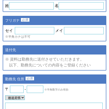
ｅ．セミナー・展示会等に
や、新たなサービスを開発す
姓
名
て取得した個人情報
るため
・提供している商品・サービ
スに関連した情報やアンケー
フリガナ
トなどをお届けするため
注)上記の内、統計的に処理した情報については、個人の特定が
セイ
メイ
できない情報です。
※半角カナは不可
（2）個人情報の提供
個人情報の項目/提供の手段又
送付先
個人情報の種類
は方法/提供先
※ 資料は勤務先に送付させていただきます。
①提供する個人情報の項目
以下、勤務先についての内容をご登録ください
ご登録・お問い合わせをいた
だいた商品・サービス名、氏
名、氏名カナ、郵便番号、住
ａ．会員のお申し込みに伴
勤務先 住所
所、電話番号、ファックス番
い取得した個人情報
号、メールアドレス、勤務先
名、所属部署名、アンケート
〒
-
※半角数字のみ有効
ｂ．資料請求・問合せに伴
情報など。
い取得した個人情報
②提供の手段又は方法
紙またはデータファイルによ
ｅ．セミナー・展示会等に
る提供。
て取得した個人情報