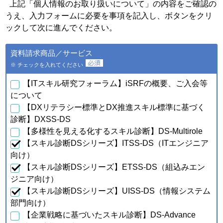
個人情報の種類
利用目的
上記「個人情報のお取り扱いについて」の内容をご確認の
うえ、入力フォームに必要を事項を記入し、ボタンをクリ
・会員特典の提供およびご連
絡のため
ックして次に進んでください。
・ご利用いただいている商
品・サービスの提供・改良
ａ．会員のお申し込みに伴
資料請求商品／サービス
や、新たなサービスを開発す
い取得した個人情報
るため
※ チェックを入れてください
・提供している商品・サービ
スに関連した情報やアンケー
【ITスキル研究フォーラム】iSRFの概要、ご入会等
トなどをお届けするため
について
【DXリテラシー標準とDX推進スキル標準に基づく
・資料請求、お問合せに対す
るご連絡・対応のため
診断】DXSS-DS
・ご購入・ご登録いただいた
【多様性を見える化するスキル診断】DS-Multirole
商品・サービスの配送・提
【スキル診断DSシリーズ】ITSS-DS（ITエンジニア
供・代金回収のため
・ご利用いただいている商
向け）
品・サービスの提供・改良
【スキル診断DSシリーズ】ETSS-DS（組込みエン
ｂ．資料請求・問合せに伴
や、新たなサービスを開発す
い取得した個人情報
ジニア向け）
るため
【スキル診断DSシリーズ】UISS-DS（情報システム
・提供している商品・サービ
スに関連した情報やアンケー
部門向け）
トなどをお届けするため
【企業戦略に基づいたスキル診断】DS-Advance
・当フォーラム取扱商品の発