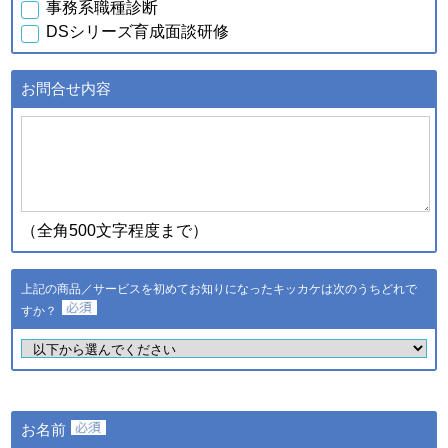
事務系職種診断
行元・発売元・提供元からの
DSシリーズ育成面談研修
案内のため
・データを分析し診断結果を
得るため
お問合せ内容
・スキル診断システムのご利
用者が診断結果データを利用
ｃ．スキル診断システムの
するため
ご利用に伴い取得した個人
・登録された個人情報および
情報
診断結果は、統計的に処理し
た情報を集約し、全国平均値
として適時スキル診断システ
（全角500文字程度まで）
ムに反映されます
登録された個人情報および診
断結果は、統計的に処理した
上記の商品／サービスを初めてお知りになったキッカケは次のうちどれで
ｄ．全国スキル調査へのご
情報を集約し、調査結果とし
協力に伴い取得した個人情
すか？
て公表し、全国平均値として
報
適時スキル診断システムに反
映されます
・ご希望のサービスの提供お
よびご連絡のため
・ご利用いただいている商
お名前
品・サービスの提供・改良