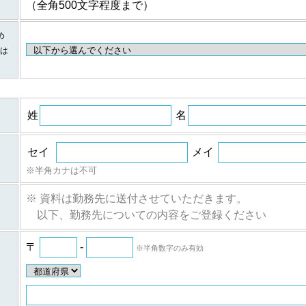
（全角500文字程度まで）
個人情報の項目/提供の手段又は方法/提供先
め
に伴
①提供する個人情報の項目
は
ご登録・お問い合わせをいただいた商品・サービス名、氏名、氏名
所、電話番号、ファックス番号、メールアドレス、勤務先名、所属
に伴
報など。
②提供の手段又は方法
紙またはデータファイルによる提供。
姓
名
等に
③当該情報の提供先
株式会社日経BPマーケティングおよび株式会社ザ・ネット
セイ
メイ
ムの
①提供する個人情報の項目
個人
氏名、氏名カナ、メールアドレス、勤務先名、所属部署名、アンケ
※半角カナは不可
②提供の手段又は方法
紙またはデータファイルによる提供。
※ 資料は勤務先に送付させていただきます。
のご
③当該情報の提供先
以下、勤務先についての内容をご登録ください
人情
株式会社日経BPマーケティング、株式会社ザ・ネットおよびｂの場
ムのご利用者
〒
-
※半角数字のみ有効
ついて
ム（iSRF）は、皆さまの個人情報をできるだけ正確かつ最新の内容で管理
登録情報の開示を行います。また、内容が正確でないなどのお申し出があった
報の追加・変更・訂正または削除等を行います。ただし、登録を削除すると提