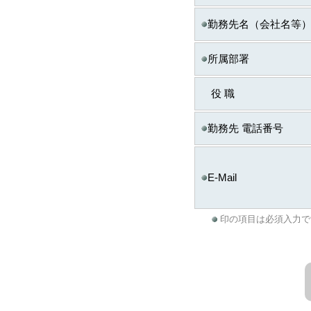
生する場合があります
勤務先名（会社名等
◆ お問合せ窓口
個人情報の取り扱いに
所属部署
ITスキル研究フォーラム
までご連絡ください。
役 職
※
株式会社日経BPマ
勤務先 電話番号
E-Mail
印の項目は必須入力で