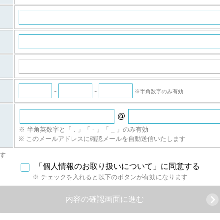
。
）
ついてご意見ご質問がございましたら
（iSRF）事務局
ーケティングの個人情報取得に関するご説明
-
-
※半角数字のみ有効
@
※ 半角英数字と「 . 」「 - 」「 _ 」のみ有効
※ このメールアドレスに確認メールを自動送信いたします
す
「個人情報のお取り扱いについて」に同意する
※ チェックを入れると以下のボタンが有効になります
内容の確認画面に進む