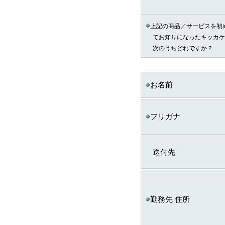
（2）個人情報の提供
個人情報の種類
上記の商品／サービスを初
ａ．会員のお申し込み
てお知りになったキッカケ
い取得した個人情報
次のうちどれですか？
ｂ．資料請求・問合せ
い取得した個人情報
お名前
ｅ．セミナー・展示会
て取得した個人情報
ｃ．スキル診断システ
フリガナ
ご利用に伴い取得した
情報
送付先
ｄ．全国スキル調査へ
協力に伴い取得した個
報
◆ 登録情報の開示・訂正に
勤務先 住所
ＩＴスキル研究フォーラ
し出があったときは、
し必要に応じて登録情