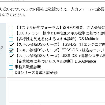
・会員特典の提供およびご連絡のため
に伴
り扱いについて」の内容をご確認のうえ、入力フォームに必要
・ご利用いただいている商品・サービスの提供・改良や、新たなサ
進んでください。
・提供している商品・サービスに関連した情報やアンケートなどを
・資料請求、お問合せに対するご連絡・対応のため
・ご購入・ご登録いただいた商品・サービスの配送・提供・代金回
【ITスキル研究フォーラム】iSRFの概要、ご入会等
に伴
・ご利用いただいている商品・サービスの提供・改良や、新たなサ
【DXリテラシー標準とDX推進スキル標準に基づく診断
・提供している商品・サービスに関連した情報やアンケートなどを
【多様性を見える化するスキル診断】DS-Multirole
・当フォーラム取扱商品の発行元・発売元・提供元からの案内のた
【スキル診断DSシリーズ】ITSS-DS（ITエンジニア
・データを分析し診断結果を得るため
ビス
ムの
【スキル診断DSシリーズ】ETSS-DS（組込みエン
・スキル診断システムのご利用者が診断結果データを利用するため
い
個人
【スキル診断DSシリーズ】UISS-DS（情報システ
・登録された個人情報および診断結果は、統計的に処理した情報を
して適時スキル診断システムに反映されます
【企業戦略に基づいたスキル診断】DS-Advance
事務系職種診断
のご
登録された個人情報および診断結果は、統計的に処理した情報を集
人情
DSシリーズ育成面談研修
公表し、全国平均値として適時スキル診断システムに反映されます
・ご希望のサービスの提供およびご連絡のため
等に
・ご利用いただいている商品・サービスの提供・改良や、新たなサ
・提供している商品・サービスに関連した情報やアンケートなどを
処理した情報については、個人の特定ができない情報です。