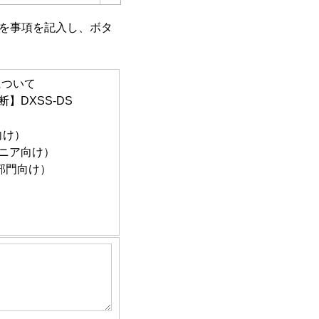
を事項を記入し、ボタ
ービスを開発するため
お届けするため
収のため
について
ービスを開発するため
】DXSS-DS
お届けするため
め
向け）
ジニア向け）
ム部門向け）
集約し、全国平均値と
約し、調査結果として
ービスを開発するため
お届けするため