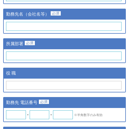
③当該情報の提供先
株式会社日経BPマーケティ
勤務先名（会社名等）
ングおよび株式会社ザ・ネッ
ト
①提供する個人情報の項目
氏名、氏名カナ、メールアド
レス、勤務先名、所属部署
ｃ．スキル診断システムの
所属部署
名、アンケート情報など。
ご利用に伴い取得した個人
②提供の手段又は方法
情報
紙またはデータファイルによ
る提供。
ｄ．全国スキル調査へのご
③当該情報の提供先
協力に伴い取得した個人情
株式会社日経BPマーケティ
役 職
報
ング、株式会社ザ・ネットお
よびｂの場合はスキル診断シ
ステムのご利用者
◆ 登録情報の開示・訂正について
勤務先 電話番号
ＩＴスキル研究フォーラム（iSRF）は、皆さまの個人情報を
できるだけ正確かつ最新の内容で管理します。皆さまからお申
-
-
※半角数字のみ有効
し出があったときは、登録情報の開示を行います。また、内容
が正確でないなどのお申し出があったときは、その内容を確認
し必要に応じて登録情報の追加・変更・訂正または削除等を行