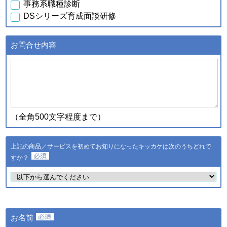
事務系職種診断
行元・発売元・提供元からの
DSシリーズ育成面談研修
案内のため
・データを分析し診断結果を
得るため
お問合せ内容
・スキル診断システムのご利
用者が診断結果データを利用
ｃ．スキル診断システムの
するため
ご利用に伴い取得した個人
・登録された個人情報および
情報
診断結果は、統計的に処理し
た情報を集約し、全国平均値
として適時スキル診断システ
（全角500文字程度まで）
ムに反映されます
登録された個人情報および診
断結果は、統計的に処理した
上記の商品／サービスを初めてお知りになったキッカケは次のうちどれで
ｄ．全国スキル調査へのご
情報を集約し、調査結果とし
協力に伴い取得した個人情
すか？
て公表し、全国平均値として
報
適時スキル診断システムに反
映されます
・ご希望のサービスの提供お
よびご連絡のため
・ご利用いただいている商
お名前
品・サービスの提供・改良