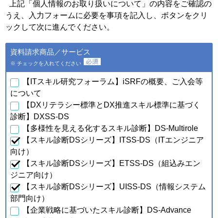
個人情報の種類
利用目的
上記「個人情報のお取り扱いについて」の内容をご確認の
うえ、入力フォームに必要を事項を記入し、ボタンをクリ
・会員特典の提供およびご連
絡のため
ックして次に進んでください。
・ご利用いただいている商
品・サービスの提供・改良
ａ．会員のお申し込みに伴
資料請求商品／サービス
や、新たなサービスを開発す
い取得した個人情報
るため
※ チェックを入れてください
・提供している商品・サービ
スに関連した情報やアンケー
【ITスキル研究フォーラム】iSRFの概要、ご入会等
トなどをお届けするため
について
【DXリテラシー標準とDX推進スキル標準に基づく
・資料請求、お問合せに対す
るご連絡・対応のため
診断】DXSS-DS
・ご購入・ご登録いただいた
【多様性を見える化するスキル診断】DS-Multirole
商品・サービスの配送・提
【スキル診断DSシリーズ】ITSS-DS（ITエンジニア
供・代金回収のため
・ご利用いただいている商
向け）
品・サービスの提供・改良
【スキル診断DSシリーズ】ETSS-DS（組込みエン
ｂ．資料請求・問合せに伴
や、新たなサービスを開発す
い取得した個人情報
ジニア向け）
るため
【スキル診断DSシリーズ】UISS-DS（情報システム
・提供している商品・サービ
スに関連した情報やアンケー
部門向け）
トなどをお届けするため
【企業戦略に基づいたスキル診断】DS-Advance
・当フォーラム取扱商品の発