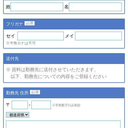
ｅ．セミナー・展示会等に
や、新たなサービスを開発す
姓
名
て取得した個人情報
るため
・提供している商品・サービ
スに関連した情報やアンケー
フリガナ
トなどをお届けするため
注)上記の内、統計的に処理した情報については、個人の特定が
セイ
メイ
できない情報です。
※半角カナは不可
（2）個人情報の提供
個人情報の項目/提供の手段又
送付先
個人情報の種類
は方法/提供先
※ 資料は勤務先に送付させていただきます。
①提供する個人情報の項目
以下、勤務先についての内容をご登録ください
ご登録・お問い合わせをいた
だいた商品・サービス名、氏
名、氏名カナ、郵便番号、住
ａ．会員のお申し込みに伴
勤務先 住所
所、電話番号、ファックス番
い取得した個人情報
号、メールアドレス、勤務先
名、所属部署名、アンケート
〒
-
※半角数字のみ有効
ｂ．資料請求・問合せに伴
情報など。
い取得した個人情報
②提供の手段又は方法
紙またはデータファイルによ
ｅ．セミナー・展示会等に
る提供。
て取得した個人情報