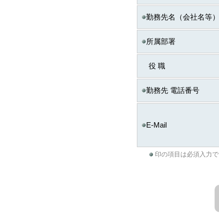
生する場合があります
勤務先名（会社名等
◆ お問合せ窓口
個人情報の取り扱いに
所属部署
ITスキル研究フォーラム
までご連絡ください。
役 職
※
株式会社日経BPマ
勤務先 電話番号
E-Mail
印の項目は必須入力で