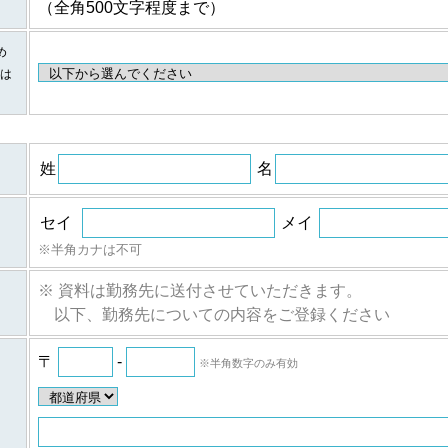
（全角500文字程度まで）
個人情報の項目/提供の手段又は方法/提供先
め
に伴
①提供する個人情報の項目
は
ご登録・お問い合わせをいただいた商品・サービス名、氏名、氏名
所、電話番号、ファックス番号、メールアドレス、勤務先名、所属
に伴
報など。
②提供の手段又は方法
紙またはデータファイルによる提供。
姓
名
等に
③当該情報の提供先
株式会社日経BPマーケティングおよび株式会社ザ・ネット
セイ
メイ
ムの
①提供する個人情報の項目
個人
氏名、氏名カナ、メールアドレス、勤務先名、所属部署名、アンケ
※半角カナは不可
②提供の手段又は方法
紙またはデータファイルによる提供。
※ 資料は勤務先に送付させていただきます。
のご
③当該情報の提供先
以下、勤務先についての内容をご登録ください
人情
株式会社日経BPマーケティング、株式会社ザ・ネットおよびｂの場
ムのご利用者
〒
-
※半角数字のみ有効
ついて
ム（iSRF）は、皆さまの個人情報をできるだけ正確かつ最新の内容で管理
登録情報の開示を行います。また、内容が正確でないなどのお申し出があった
報の追加・変更・訂正または削除等を行います。ただし、登録を削除すると提