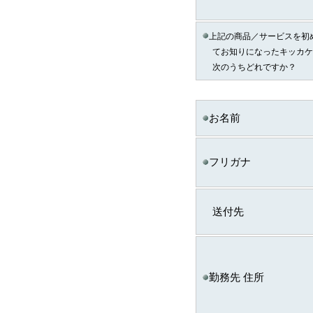
（2）個人情報の提供
個人情報の種類
上記の商品／サービスを初
ａ．会員のお申し込み
てお知りになったキッカケ
い取得した個人情報
次のうちどれですか？
ｂ．資料請求・問合せ
い取得した個人情報
お名前
ｅ．セミナー・展示会
て取得した個人情報
ｃ．スキル診断システ
フリガナ
ご利用に伴い取得した
情報
送付先
ｄ．全国スキル調査へ
協力に伴い取得した個
報
◆ 登録情報の開示・訂正に
勤務先 住所
ＩＴスキル研究フォーラ
し出があったときは、
し必要に応じて登録情