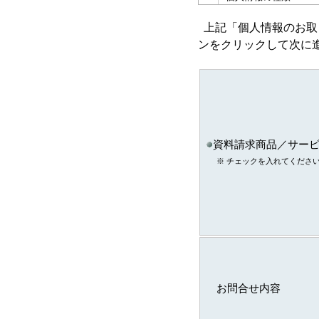
ａ．会員のお申し込み
上記「個人情報のお取
い取得した個人情報
ンをクリックして次に
ｂ．資料請求・問合せ
い取得した個人情報
資料請求商品／サー
ｃ．スキル診断システ
※ チェックを入れてくださ
ご利用に伴い取得した
情報
ｄ．全国スキル調査へ
協力に伴い取得した個
報
ｅ．セミナー・展示会
て取得した個人情報
お問合せ内容
注)上記の内、統計的に