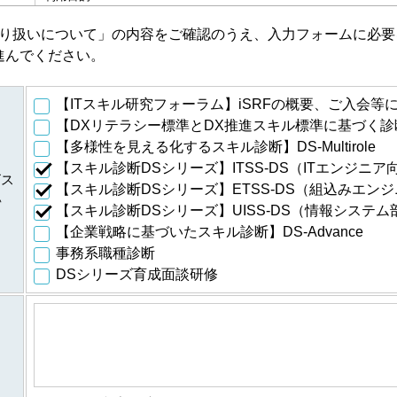
・会員特典の提供およびご連絡のため
に伴
り扱いについて」の内容をご確認のうえ、入力フォームに必要
・ご利用いただいている商品・サービスの提供・改良や、新たなサ
進んでください。
・提供している商品・サービスに関連した情報やアンケートなどを
・資料請求、お問合せに対するご連絡・対応のため
・ご購入・ご登録いただいた商品・サービスの配送・提供・代金回
【ITスキル研究フォーラム】iSRFの概要、ご入会等
に伴
・ご利用いただいている商品・サービスの提供・改良や、新たなサ
【DXリテラシー標準とDX推進スキル標準に基づく診断
・提供している商品・サービスに関連した情報やアンケートなどを
【多様性を見える化するスキル診断】DS-Multirole
・当フォーラム取扱商品の発行元・発売元・提供元からの案内のた
【スキル診断DSシリーズ】ITSS-DS（ITエンジニア
・データを分析し診断結果を得るため
ビス
ムの
【スキル診断DSシリーズ】ETSS-DS（組込みエン
・スキル診断システムのご利用者が診断結果データを利用するため
い
個人
【スキル診断DSシリーズ】UISS-DS（情報システ
・登録された個人情報および診断結果は、統計的に処理した情報を
して適時スキル診断システムに反映されます
【企業戦略に基づいたスキル診断】DS-Advance
事務系職種診断
のご
登録された個人情報および診断結果は、統計的に処理した情報を集
人情
DSシリーズ育成面談研修
公表し、全国平均値として適時スキル診断システムに反映されます
・ご希望のサービスの提供およびご連絡のため
等に
・ご利用いただいている商品・サービスの提供・改良や、新たなサ
・提供している商品・サービスに関連した情報やアンケートなどを
処理した情報については、個人の特定ができない情報です。