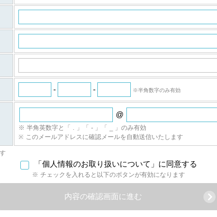
。
）
ついてご意見ご質問がございましたら
（iSRF）事務局
ーケティングの個人情報取得に関するご説明
-
-
※半角数字のみ有効
@
※ 半角英数字と「 . 」「 - 」「 _ 」のみ有効
※ このメールアドレスに確認メールを自動送信いたします
す
「個人情報のお取り扱いについて」に同意する
※ チェックを入れると以下のボタンが有効になります
内容の確認画面に進む