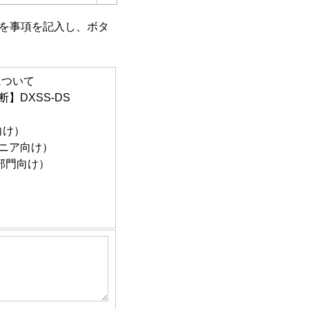
を事項を記入し、ボタ
ービスを開発するため
お届けするため
収のため
について
ービスを開発するため
】DXSS-DS
お届けするため
め
向け）
ジニア向け）
ム部門向け）
集約し、全国平均値と
約し、調査結果として
ービスを開発するため
お届けするため