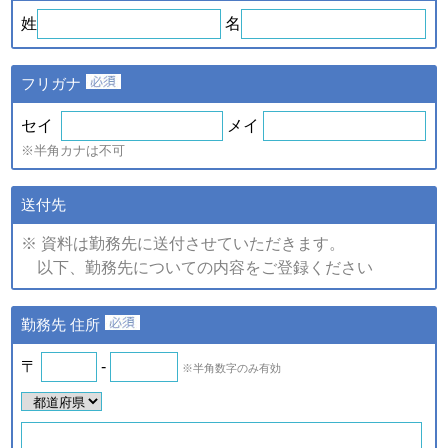
ｅ．セミナー・展示会等に
や、新たなサービスを開発す
姓
名
て取得した個人情報
るため
・提供している商品・サービ
スに関連した情報やアンケー
フリガナ
トなどをお届けするため
注)上記の内、統計的に処理した情報については、個人の特定が
セイ
メイ
できない情報です。
※半角カナは不可
（2）個人情報の提供
個人情報の項目/提供の手段又
送付先
個人情報の種類
は方法/提供先
※ 資料は勤務先に送付させていただきます。
①提供する個人情報の項目
以下、勤務先についての内容をご登録ください
ご登録・お問い合わせをいた
だいた商品・サービス名、氏
名、氏名カナ、郵便番号、住
ａ．会員のお申し込みに伴
勤務先 住所
所、電話番号、ファックス番
い取得した個人情報
号、メールアドレス、勤務先
名、所属部署名、アンケート
〒
-
※半角数字のみ有効
ｂ．資料請求・問合せに伴
情報など。
い取得した個人情報
②提供の手段又は方法
紙またはデータファイルによ
ｅ．セミナー・展示会等に
る提供。
て取得した個人情報