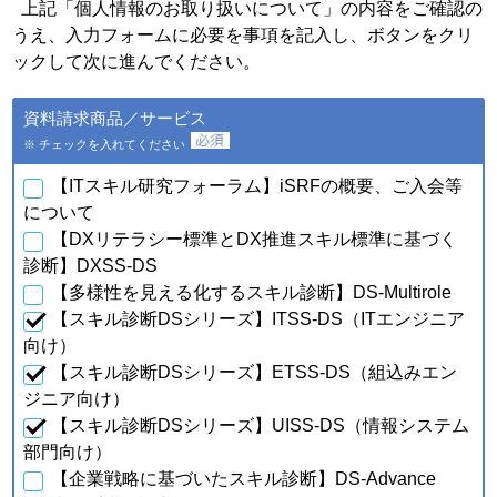
個人情報の種類
利用目的
上記「個人情報のお取り扱いについて」の内容をご確認の
うえ、入力フォームに必要を事項を記入し、ボタンをクリ
・会員特典の提供およびご連
絡のため
ックして次に進んでください。
・ご利用いただいている商
品・サービスの提供・改良
ａ．会員のお申し込みに伴
資料請求商品／サービス
や、新たなサービスを開発す
い取得した個人情報
るため
※ チェックを入れてください
・提供している商品・サービ
スに関連した情報やアンケー
【ITスキル研究フォーラム】iSRFの概要、ご入会等
トなどをお届けするため
について
【DXリテラシー標準とDX推進スキル標準に基づく
・資料請求、お問合せに対す
るご連絡・対応のため
診断】DXSS-DS
・ご購入・ご登録いただいた
【多様性を見える化するスキル診断】DS-Multirole
商品・サービスの配送・提
【スキル診断DSシリーズ】ITSS-DS（ITエンジニア
供・代金回収のため
・ご利用いただいている商
向け）
品・サービスの提供・改良
【スキル診断DSシリーズ】ETSS-DS（組込みエン
ｂ．資料請求・問合せに伴
や、新たなサービスを開発す
い取得した個人情報
ジニア向け）
るため
【スキル診断DSシリーズ】UISS-DS（情報システム
・提供している商品・サービ
スに関連した情報やアンケー
部門向け）
トなどをお届けするため
【企業戦略に基づいたスキル診断】DS-Advance
・当フォーラム取扱商品の発