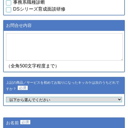
事務系職種診断
行元・発売元・提供元からの
DSシリーズ育成面談研修
案内のため
・データを分析し診断結果を
得るため
お問合せ内容
・スキル診断システムのご利
用者が診断結果データを利用
ｃ．スキル診断システムの
するため
ご利用に伴い取得した個人
・登録された個人情報および
情報
診断結果は、統計的に処理し
た情報を集約し、全国平均値
として適時スキル診断システ
（全角500文字程度まで）
ムに反映されます
登録された個人情報および診
断結果は、統計的に処理した
上記の商品／サービスを初めてお知りになったキッカケは次のうちどれで
ｄ．全国スキル調査へのご
情報を集約し、調査結果とし
協力に伴い取得した個人情
すか？
て公表し、全国平均値として
報
適時スキル診断システムに反
映されます
・ご希望のサービスの提供お
よびご連絡のため
・ご利用いただいている商
お名前
品・サービスの提供・改良