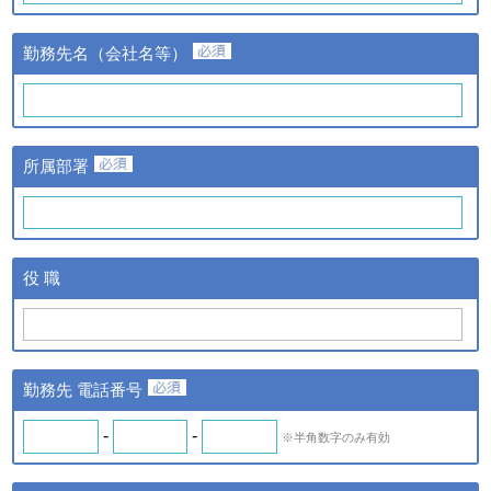
③当該情報の提供先
株式会社日経BPマーケティ
勤務先名（会社名等）
ングおよび株式会社ザ・ネッ
ト
①提供する個人情報の項目
氏名、氏名カナ、メールアド
レス、勤務先名、所属部署
ｃ．スキル診断システムの
所属部署
名、アンケート情報など。
ご利用に伴い取得した個人
②提供の手段又は方法
情報
紙またはデータファイルによ
る提供。
ｄ．全国スキル調査へのご
③当該情報の提供先
協力に伴い取得した個人情
株式会社日経BPマーケティ
役 職
報
ング、株式会社ザ・ネットお
よびｂの場合はスキル診断シ
ステムのご利用者
◆ 登録情報の開示・訂正について
勤務先 電話番号
ＩＴスキル研究フォーラム（iSRF）は、皆さまの個人情報を
できるだけ正確かつ最新の内容で管理します。皆さまからお申
-
-
※半角数字のみ有効
し出があったときは、登録情報の開示を行います。また、内容
が正確でないなどのお申し出があったときは、その内容を確認
し必要に応じて登録情報の追加・変更・訂正または削除等を行