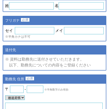
ｅ．セミナー・展示会等に
や、新たなサービスを開発す
姓
名
て取得した個人情報
るため
・提供している商品・サービ
スに関連した情報やアンケー
フリガナ
トなどをお届けするため
注)上記の内、統計的に処理した情報については、個人の特定が
セイ
メイ
できない情報です。
※半角カナは不可
（2）個人情報の提供
個人情報の項目/提供の手段又
送付先
個人情報の種類
は方法/提供先
※ 資料は勤務先に送付させていただきます。
①提供する個人情報の項目
以下、勤務先についての内容をご登録ください
ご登録・お問い合わせをいた
だいた商品・サービス名、氏
名、氏名カナ、郵便番号、住
ａ．会員のお申し込みに伴
勤務先 住所
所、電話番号、ファックス番
い取得した個人情報
号、メールアドレス、勤務先
名、所属部署名、アンケート
〒
-
※半角数字のみ有効
ｂ．資料請求・問合せに伴
情報など。
い取得した個人情報
②提供の手段又は方法
紙またはデータファイルによ
ｅ．セミナー・展示会等に
る提供。
て取得した個人情報