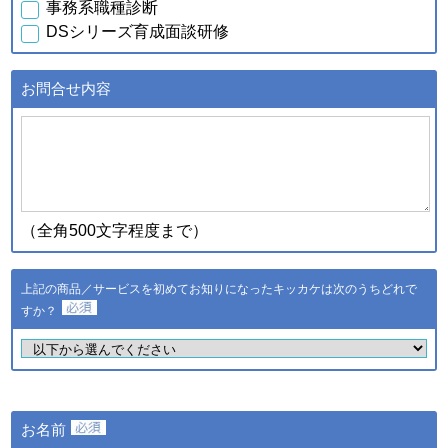
事務系職種診断
行元・発売元・提供元からの
DSシリーズ育成面談研修
案内のため
・データを分析し診断結果を
得るため
お問合せ内容
・スキル診断システムのご利
用者が診断結果データを利用
ｃ．スキル診断システムの
するため
ご利用に伴い取得した個人
・登録された個人情報および
情報
診断結果は、統計的に処理し
た情報を集約し、全国平均値
として適時スキル診断システ
（全角500文字程度まで）
ムに反映されます
登録された個人情報および診
断結果は、統計的に処理した
上記の商品／サービスを初めてお知りになったキッカケは次のうちどれで
ｄ．全国スキル調査へのご
情報を集約し、調査結果とし
協力に伴い取得した個人情
すか？
て公表し、全国平均値として
報
適時スキル診断システムに反
映されます
・ご希望のサービスの提供お
よびご連絡のため
・ご利用いただいている商
お名前
品・サービスの提供・改良