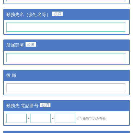
③当該情報の提供先
株式会社日経BPマーケティ
勤務先名（会社名等）
ングおよび株式会社ザ・ネッ
ト
①提供する個人情報の項目
氏名、氏名カナ、メールアド
レス、勤務先名、所属部署
ｃ．スキル診断システムの
所属部署
名、アンケート情報など。
ご利用に伴い取得した個人
②提供の手段又は方法
情報
紙またはデータファイルによ
る提供。
ｄ．全国スキル調査へのご
③当該情報の提供先
協力に伴い取得した個人情
株式会社日経BPマーケティ
役 職
報
ング、株式会社ザ・ネットお
よびｂの場合はスキル診断シ
ステムのご利用者
◆ 登録情報の開示・訂正について
勤務先 電話番号
ＩＴスキル研究フォーラム（iSRF）は、皆さまの個人情報を
できるだけ正確かつ最新の内容で管理します。皆さまからお申
-
-
※半角数字のみ有効
し出があったときは、登録情報の開示を行います。また、内容
が正確でないなどのお申し出があったときは、その内容を確認
し必要に応じて登録情報の追加・変更・訂正または削除等を行