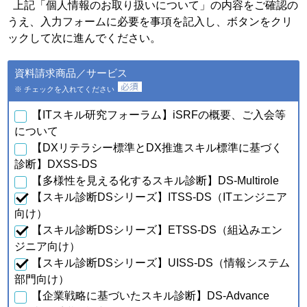
個人情報の種類
利用目的
上記「個人情報のお取り扱いについて」の内容をご確認の
うえ、入力フォームに必要を事項を記入し、ボタンをクリ
・会員特典の提供およびご連
絡のため
ックして次に進んでください。
・ご利用いただいている商
品・サービスの提供・改良
ａ．会員のお申し込みに伴
資料請求商品／サービス
や、新たなサービスを開発す
い取得した個人情報
るため
※ チェックを入れてください
・提供している商品・サービ
スに関連した情報やアンケー
【ITスキル研究フォーラム】iSRFの概要、ご入会等
トなどをお届けするため
について
【DXリテラシー標準とDX推進スキル標準に基づく
・資料請求、お問合せに対す
るご連絡・対応のため
診断】DXSS-DS
・ご購入・ご登録いただいた
【多様性を見える化するスキル診断】DS-Multirole
商品・サービスの配送・提
【スキル診断DSシリーズ】ITSS-DS（ITエンジニア
供・代金回収のため
・ご利用いただいている商
向け）
品・サービスの提供・改良
【スキル診断DSシリーズ】ETSS-DS（組込みエン
ｂ．資料請求・問合せに伴
や、新たなサービスを開発す
い取得した個人情報
ジニア向け）
るため
【スキル診断DSシリーズ】UISS-DS（情報システム
・提供している商品・サービ
スに関連した情報やアンケー
部門向け）
トなどをお届けするため
【企業戦略に基づいたスキル診断】DS-Advance
・当フォーラム取扱商品の発