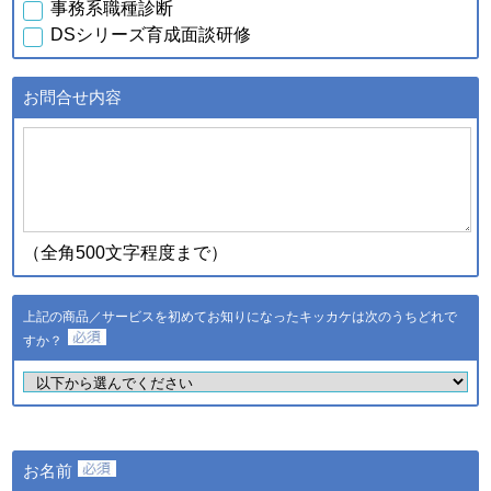
事務系職種診断
行元・発売元・提供元からの
DSシリーズ育成面談研修
案内のため
・データを分析し診断結果を
得るため
お問合せ内容
・スキル診断システムのご利
用者が診断結果データを利用
ｃ．スキル診断システムの
するため
ご利用に伴い取得した個人
・登録された個人情報および
情報
診断結果は、統計的に処理し
た情報を集約し、全国平均値
として適時スキル診断システ
（全角500文字程度まで）
ムに反映されます
登録された個人情報および診
断結果は、統計的に処理した
上記の商品／サービスを初めてお知りになったキッカケは次のうちどれで
ｄ．全国スキル調査へのご
情報を集約し、調査結果とし
協力に伴い取得した個人情
すか？
て公表し、全国平均値として
報
適時スキル診断システムに反
映されます
・ご希望のサービスの提供お
よびご連絡のため
・ご利用いただいている商
お名前
品・サービスの提供・改良