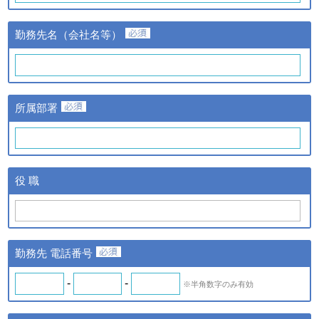
③当該情報の提供先
株式会社日経BPマーケティ
勤務先名（会社名等）
ングおよび株式会社ザ・ネッ
ト
①提供する個人情報の項目
氏名、氏名カナ、メールアド
レス、勤務先名、所属部署
ｃ．スキル診断システムの
所属部署
名、アンケート情報など。
ご利用に伴い取得した個人
②提供の手段又は方法
情報
紙またはデータファイルによ
る提供。
ｄ．全国スキル調査へのご
③当該情報の提供先
協力に伴い取得した個人情
株式会社日経BPマーケティ
役 職
報
ング、株式会社ザ・ネットお
よびｂの場合はスキル診断シ
ステムのご利用者
◆ 登録情報の開示・訂正について
勤務先 電話番号
ＩＴスキル研究フォーラム（iSRF）は、皆さまの個人情報を
できるだけ正確かつ最新の内容で管理します。皆さまからお申
-
-
※半角数字のみ有効
し出があったときは、登録情報の開示を行います。また、内容
が正確でないなどのお申し出があったときは、その内容を確認
し必要に応じて登録情報の追加・変更・訂正または削除等を行