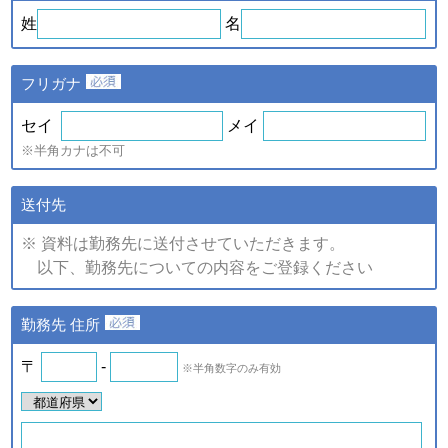
ｅ．セミナー・展示会等に
や、新たなサービスを開発す
姓
名
て取得した個人情報
るため
・提供している商品・サービ
スに関連した情報やアンケー
フリガナ
トなどをお届けするため
注)上記の内、統計的に処理した情報については、個人の特定が
セイ
メイ
できない情報です。
※半角カナは不可
（2）個人情報の提供
個人情報の項目/提供の手段又
送付先
個人情報の種類
は方法/提供先
※ 資料は勤務先に送付させていただきます。
①提供する個人情報の項目
以下、勤務先についての内容をご登録ください
ご登録・お問い合わせをいた
だいた商品・サービス名、氏
名、氏名カナ、郵便番号、住
ａ．会員のお申し込みに伴
勤務先 住所
所、電話番号、ファックス番
い取得した個人情報
号、メールアドレス、勤務先
名、所属部署名、アンケート
〒
-
※半角数字のみ有効
ｂ．資料請求・問合せに伴
情報など。
い取得した個人情報
②提供の手段又は方法
紙またはデータファイルによ
ｅ．セミナー・展示会等に
る提供。
て取得した個人情報