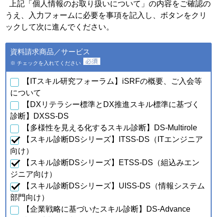
個人情報の種類
利用目的
上記「個人情報のお取り扱いについて」の内容をご確認の
うえ、入力フォームに必要を事項を記入し、ボタンをクリ
・会員特典の提供およびご連
絡のため
ックして次に進んでください。
・ご利用いただいている商
品・サービスの提供・改良
ａ．会員のお申し込みに伴
資料請求商品／サービス
や、新たなサービスを開発す
い取得した個人情報
るため
※ チェックを入れてください
・提供している商品・サービ
スに関連した情報やアンケー
【ITスキル研究フォーラム】iSRFの概要、ご入会等
トなどをお届けするため
について
【DXリテラシー標準とDX推進スキル標準に基づく
・資料請求、お問合せに対す
るご連絡・対応のため
診断】DXSS-DS
・ご購入・ご登録いただいた
【多様性を見える化するスキル診断】DS-Multirole
商品・サービスの配送・提
【スキル診断DSシリーズ】ITSS-DS（ITエンジニア
供・代金回収のため
・ご利用いただいている商
向け）
品・サービスの提供・改良
【スキル診断DSシリーズ】ETSS-DS（組込みエン
ｂ．資料請求・問合せに伴
や、新たなサービスを開発す
い取得した個人情報
ジニア向け）
るため
【スキル診断DSシリーズ】UISS-DS（情報システム
・提供している商品・サービ
スに関連した情報やアンケー
部門向け）
トなどをお届けするため
【企業戦略に基づいたスキル診断】DS-Advance
・当フォーラム取扱商品の発