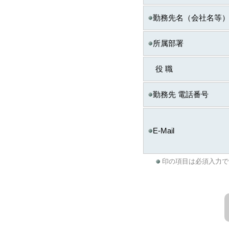
生する場合があります
勤務先名（会社名等
◆ お問合せ窓口
個人情報の取り扱いに
所属部署
ITスキル研究フォーラム
までご連絡ください。
役 職
※
株式会社日経BPマ
勤務先 電話番号
E-Mail
印の項目は必須入力で