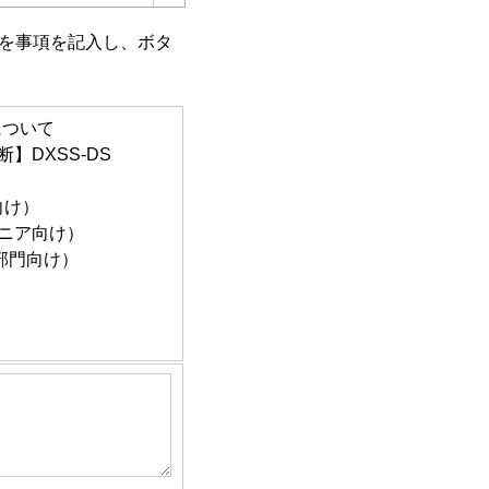
を事項を記入し、ボタ
ービスを開発するため
お届けするため
収のため
について
ービスを開発するため
】DXSS-DS
お届けするため
め
向け）
ジニア向け）
ム部門向け）
集約し、全国平均値と
約し、調査結果として
ービスを開発するため
お届けするため