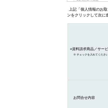
ａ．会員のお申し込み
上記「個人情報のお取
い取得した個人情報
ンをクリックして次に
ｂ．資料請求・問合せ
い取得した個人情報
資料請求商品／サー
ｃ．スキル診断システ
※ チェックを入れてくださ
ご利用に伴い取得した
情報
ｄ．全国スキル調査へ
協力に伴い取得した個
報
ｅ．セミナー・展示会
て取得した個人情報
お問合せ内容
注)上記の内、統計的に