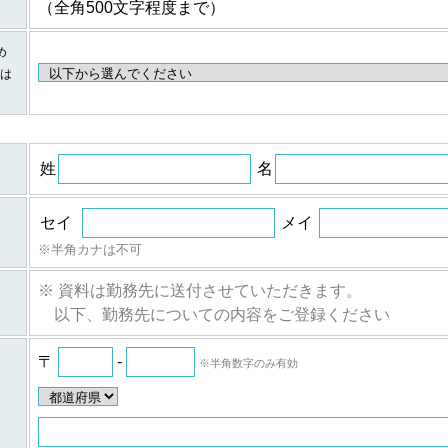
（全角500文字程度まで）
個人情報の項目/提供の手段又は方法/提供先
め
に伴
①提供する個人情報の項目
は
ご登録・お問い合わせをいただいた商品・サービス名、氏名、氏名
所、電話番号、ファックス番号、メールアドレス、勤務先名、所属
に伴
報など。
②提供の手段又は方法
紙またはデータファイルによる提供。
姓
名
等に
③当該情報の提供先
株式会社日経BPマーケティングおよび株式会社ザ・ネット
セイ
メイ
ムの
①提供する個人情報の項目
個人
氏名、氏名カナ、メールアドレス、勤務先名、所属部署名、アンケ
※半角カナは不可
②提供の手段又は方法
紙またはデータファイルによる提供。
※ 資料は勤務先に送付させていただきます。
のご
③当該情報の提供先
以下、勤務先についての内容をご登録ください
人情
株式会社日経BPマーケティング、株式会社ザ・ネットおよびｂの場
ムのご利用者
〒
-
※半角数字のみ有効
ついて
ム（iSRF）は、皆さまの個人情報をできるだけ正確かつ最新の内容で管理
登録情報の開示を行います。また、内容が正確でないなどのお申し出があった
報の追加・変更・訂正または削除等を行います。ただし、登録を削除すると提