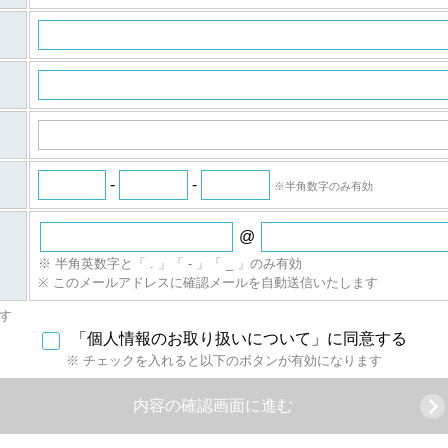
。
）
ついてご意見ご質問がございましたら
（iSRF）事務局
ーケティングの個人情報取得に関するご説明
-
-
※半角数字のみ有効
@
※ 半角英数字と「 . 」「 - 」「 _ 」のみ有効
※ このメールアドレスに確認メールを自動送信いたします
す
「個人情報のお取り扱いについて」に同意する
※ チェックを入れると以下のボタンが有効になります
内容の確認画面に進む