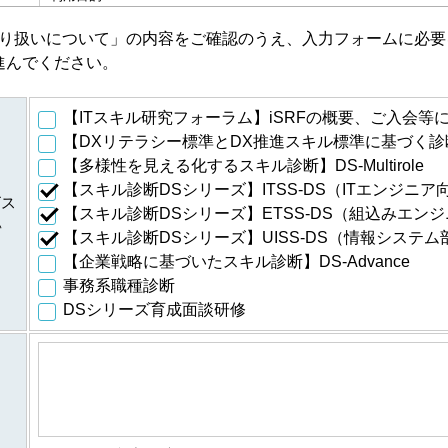
・会員特典の提供およびご連絡のため
に伴
り扱いについて」の内容をご確認のうえ、入力フォームに必要
・ご利用いただいている商品・サービスの提供・改良や、新たなサ
進んでください。
・提供している商品・サービスに関連した情報やアンケートなどを
・資料請求、お問合せに対するご連絡・対応のため
・ご購入・ご登録いただいた商品・サービスの配送・提供・代金回
【ITスキル研究フォーラム】iSRFの概要、ご入会等
に伴
・ご利用いただいている商品・サービスの提供・改良や、新たなサ
【DXリテラシー標準とDX推進スキル標準に基づく診断
・提供している商品・サービスに関連した情報やアンケートなどを
【多様性を見える化するスキル診断】DS-Multirole
・当フォーラム取扱商品の発行元・発売元・提供元からの案内のた
【スキル診断DSシリーズ】ITSS-DS（ITエンジニア
・データを分析し診断結果を得るため
ビス
ムの
【スキル診断DSシリーズ】ETSS-DS（組込みエン
・スキル診断システムのご利用者が診断結果データを利用するため
い
個人
【スキル診断DSシリーズ】UISS-DS（情報システ
・登録された個人情報および診断結果は、統計的に処理した情報を
して適時スキル診断システムに反映されます
【企業戦略に基づいたスキル診断】DS-Advance
事務系職種診断
のご
登録された個人情報および診断結果は、統計的に処理した情報を集
人情
DSシリーズ育成面談研修
公表し、全国平均値として適時スキル診断システムに反映されます
・ご希望のサービスの提供およびご連絡のため
等に
・ご利用いただいている商品・サービスの提供・改良や、新たなサ
・提供している商品・サービスに関連した情報やアンケートなどを
処理した情報については、個人の特定ができない情報です。