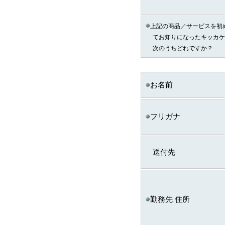
（2）個人情報の提供
個人情報の種類
上記の商品／サービスを初
ａ．会員のお申し込み
てお知りになったキッカケ
い取得した個人情報
次のうちどれですか？
ｂ．資料請求・問合せ
い取得した個人情報
お名前
ｅ．セミナー・展示会
て取得した個人情報
ｃ．スキル診断システ
フリガナ
ご利用に伴い取得した
情報
送付先
ｄ．全国スキル調査へ
協力に伴い取得した個
報
◆ 登録情報の開示・訂正に
勤務先 住所
ＩＴスキル研究フォーラ
し出があったときは、
し必要に応じて登録情