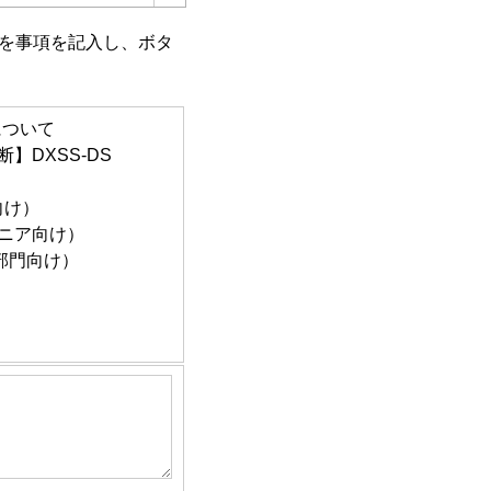
を事項を記入し、ボタ
ービスを開発するため
お届けするため
収のため
について
ービスを開発するため
】DXSS-DS
お届けするため
め
向け）
ジニア向け）
ム部門向け）
集約し、全国平均値と
約し、調査結果として
ービスを開発するため
お届けするため