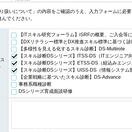
・会員特典の提供およびご連絡のため
に伴
り扱いについて」の内容をご確認のうえ、入力フォームに必要
・ご利用いただいている商品・サービスの提供・改良や、新たなサ
進んでください。
・提供している商品・サービスに関連した情報やアンケートなどを
・資料請求、お問合せに対するご連絡・対応のため
・ご購入・ご登録いただいた商品・サービスの配送・提供・代金回
【ITスキル研究フォーラム】iSRFの概要、ご入会等
に伴
・ご利用いただいている商品・サービスの提供・改良や、新たなサ
【DXリテラシー標準とDX推進スキル標準に基づく診断
・提供している商品・サービスに関連した情報やアンケートなどを
【多様性を見える化するスキル診断】DS-Multirole
・当フォーラム取扱商品の発行元・発売元・提供元からの案内のた
【スキル診断DSシリーズ】ITSS-DS（ITエンジニア
・データを分析し診断結果を得るため
ビス
ムの
【スキル診断DSシリーズ】ETSS-DS（組込みエン
・スキル診断システムのご利用者が診断結果データを利用するため
い
個人
【スキル診断DSシリーズ】UISS-DS（情報システ
・登録された個人情報および診断結果は、統計的に処理した情報を
して適時スキル診断システムに反映されます
【企業戦略に基づいたスキル診断】DS-Advance
事務系職種診断
のご
登録された個人情報および診断結果は、統計的に処理した情報を集
人情
DSシリーズ育成面談研修
公表し、全国平均値として適時スキル診断システムに反映されます
・ご希望のサービスの提供およびご連絡のため
等に
・ご利用いただいている商品・サービスの提供・改良や、新たなサ
・提供している商品・サービスに関連した情報やアンケートなどを
処理した情報については、個人の特定ができない情報です。