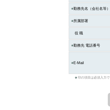
生する場合があります
勤務先名（会社名等
◆ お問合せ窓口
個人情報の取り扱いに
所属部署
ITスキル研究フォーラム
までご連絡ください。
役 職
※
株式会社日経BPマ
勤務先 電話番号
E-Mail
印の項目は必須入力で