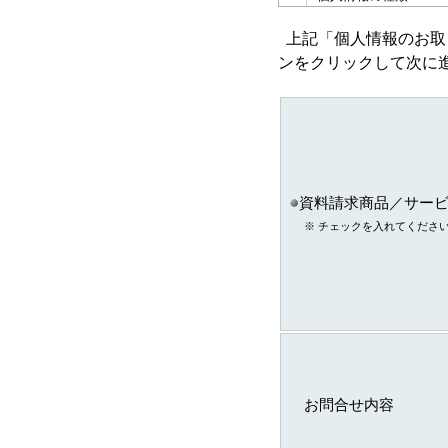
ａ．会員のお申し込み
上記「個人情報のお取
い取得した個人情報
ンをクリックして次に
ｂ．資料請求・問合せ
い取得した個人情報
資料請求商品／サー
ｃ．スキル診断システ
※ チェックを入れてくださ
ご利用に伴い取得した
情報
ｄ．全国スキル調査へ
協力に伴い取得した個
報
ｅ．セミナー・展示会
て取得した個人情報
お問合せ内容
注)上記の内、統計的に