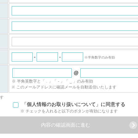
。
）
ついてご意見ご質問がございましたら
（iSRF）事務局
ーケティングの個人情報取得に関するご説明
-
-
※半角数字のみ有効
@
※ 半角英数字と「 . 」「 - 」「 _ 」のみ有効
※ このメールアドレスに確認メールを自動送信いたします
す
「個人情報のお取り扱いについて」に同意する
※ チェックを入れると以下のボタンが有効になります
内容の確認画面に進む