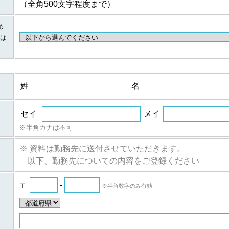
（全角500文字程度まで）
個人情報の項目/提供の手段又は方法/提供先
め
に伴
①提供する個人情報の項目
は
ご登録・お問い合わせをいただいた商品・サービス名、氏名、氏名
所、電話番号、ファックス番号、メールアドレス、勤務先名、所属
に伴
報など。
②提供の手段又は方法
紙またはデータファイルによる提供。
姓
名
等に
③当該情報の提供先
株式会社日経BPマーケティングおよび株式会社ザ・ネット
セイ
メイ
ムの
①提供する個人情報の項目
個人
氏名、氏名カナ、メールアドレス、勤務先名、所属部署名、アンケ
※半角カナは不可
②提供の手段又は方法
紙またはデータファイルによる提供。
※ 資料は勤務先に送付させていただきます。
のご
③当該情報の提供先
以下、勤務先についての内容をご登録ください
人情
株式会社日経BPマーケティング、株式会社ザ・ネットおよびｂの場
ムのご利用者
〒
-
※半角数字のみ有効
ついて
ム（iSRF）は、皆さまの個人情報をできるだけ正確かつ最新の内容で管理
登録情報の開示を行います。また、内容が正確でないなどのお申し出があった
報の追加・変更・訂正または削除等を行います。ただし、登録を削除すると提