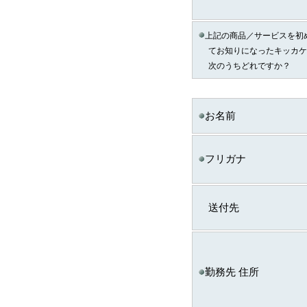
（2）個人情報の提供
個人情報の種類
上記の商品／サービスを初
ａ．会員のお申し込み
てお知りになったキッカケ
い取得した個人情報
次のうちどれですか？
ｂ．資料請求・問合せ
い取得した個人情報
お名前
ｅ．セミナー・展示会
て取得した個人情報
ｃ．スキル診断システ
フリガナ
ご利用に伴い取得した
情報
送付先
ｄ．全国スキル調査へ
協力に伴い取得した個
報
◆ 登録情報の開示・訂正に
勤務先 住所
ＩＴスキル研究フォーラ
し出があったときは、
し必要に応じて登録情