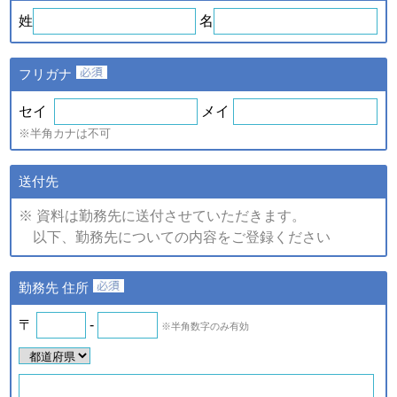
ｅ．セミナー・展示会等に
や、新たなサービスを開発す
姓
名
て取得した個人情報
るため
・提供している商品・サービ
スに関連した情報やアンケー
フリガナ
トなどをお届けするため
注)上記の内、統計的に処理した情報については、個人の特定が
セイ
メイ
できない情報です。
※半角カナは不可
（2）個人情報の提供
個人情報の項目/提供の手段又
送付先
個人情報の種類
は方法/提供先
※ 資料は勤務先に送付させていただきます。
①提供する個人情報の項目
以下、勤務先についての内容をご登録ください
ご登録・お問い合わせをいた
だいた商品・サービス名、氏
名、氏名カナ、郵便番号、住
ａ．会員のお申し込みに伴
勤務先 住所
所、電話番号、ファックス番
い取得した個人情報
号、メールアドレス、勤務先
名、所属部署名、アンケート
〒
-
※半角数字のみ有効
ｂ．資料請求・問合せに伴
情報など。
い取得した個人情報
②提供の手段又は方法
紙またはデータファイルによ
ｅ．セミナー・展示会等に
る提供。
て取得した個人情報