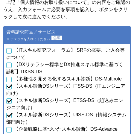
個人情報の種類
利用目的
上記「個人情報のお取り扱いについて」の内容をご確認の
うえ、入力フォームに必要を事項を記入し、ボタンをクリ
・会員特典の提供およびご連
絡のため
ックして次に進んでください。
・ご利用いただいている商
品・サービスの提供・改良
ａ．会員のお申し込みに伴
資料請求商品／サービス
や、新たなサービスを開発す
い取得した個人情報
るため
※ チェックを入れてください
・提供している商品・サービ
スに関連した情報やアンケー
【ITスキル研究フォーラム】iSRFの概要、ご入会等
トなどをお届けするため
について
【DXリテラシー標準とDX推進スキル標準に基づく
・資料請求、お問合せに対す
るご連絡・対応のため
診断】DXSS-DS
・ご購入・ご登録いただいた
【多様性を見える化するスキル診断】DS-Multirole
商品・サービスの配送・提
【スキル診断DSシリーズ】ITSS-DS（ITエンジニア
供・代金回収のため
・ご利用いただいている商
向け）
品・サービスの提供・改良
【スキル診断DSシリーズ】ETSS-DS（組込みエン
ｂ．資料請求・問合せに伴
や、新たなサービスを開発す
い取得した個人情報
ジニア向け）
るため
【スキル診断DSシリーズ】UISS-DS（情報システム
・提供している商品・サービ
スに関連した情報やアンケー
部門向け）
トなどをお届けするため
【企業戦略に基づいたスキル診断】DS-Advance
・当フォーラム取扱商品の発