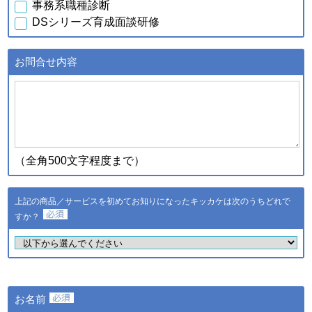
事務系職種診断
行元・発売元・提供元からの
DSシリーズ育成面談研修
案内のため
・データを分析し診断結果を
得るため
お問合せ内容
・スキル診断システムのご利
用者が診断結果データを利用
ｃ．スキル診断システムの
するため
ご利用に伴い取得した個人
・登録された個人情報および
情報
診断結果は、統計的に処理し
た情報を集約し、全国平均値
として適時スキル診断システ
（全角500文字程度まで）
ムに反映されます
登録された個人情報および診
断結果は、統計的に処理した
上記の商品／サービスを初めてお知りになったキッカケは次のうちどれで
ｄ．全国スキル調査へのご
情報を集約し、調査結果とし
協力に伴い取得した個人情
すか？
て公表し、全国平均値として
報
適時スキル診断システムに反
映されます
・ご希望のサービスの提供お
よびご連絡のため
・ご利用いただいている商
お名前
品・サービスの提供・改良