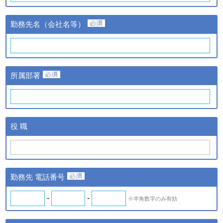
③当該情報の提供先
株式会社日経BPマーケティ
勤務先名（会社名等）
ングおよび株式会社ザ・ネッ
ト
①提供する個人情報の項目
氏名、氏名カナ、メールアド
レス、勤務先名、所属部署
ｃ．スキル診断システムの
所属部署
名、アンケート情報など。
ご利用に伴い取得した個人
②提供の手段又は方法
情報
紙またはデータファイルによ
る提供。
ｄ．全国スキル調査へのご
③当該情報の提供先
協力に伴い取得した個人情
株式会社日経BPマーケティ
役 職
報
ング、株式会社ザ・ネットお
よびｂの場合はスキル診断シ
ステムのご利用者
◆ 登録情報の開示・訂正について
勤務先 電話番号
ＩＴスキル研究フォーラム（iSRF）は、皆さまの個人情報を
できるだけ正確かつ最新の内容で管理します。皆さまからお申
-
-
※半角数字のみ有効
し出があったときは、登録情報の開示を行います。また、内容
が正確でないなどのお申し出があったときは、その内容を確認
し必要に応じて登録情報の追加・変更・訂正または削除等を行