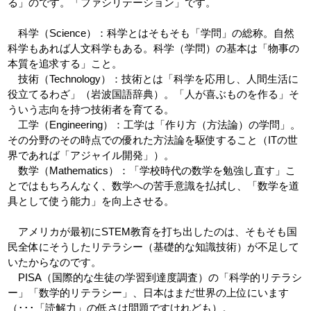
る」のです。「ファシリテーション」です。
科学（Science）：科学とはそもそも「学問」の総称。自然
科学もあれば人文科学もある。科学（学問）の基本は「物事の
本質を追求する」こと。
技術（Technology）：技術とは「科学を応用し、人間生活に
役立てるわざ」（岩波国語辞典）。「人が喜ぶものを作る」そ
ういう志向を持つ技術者を育てる。
工学（Engineering）：工学は「作り方（方法論）の学問」。
その分野のその時点での優れた方法論を駆使すること（ITの世
界であれば「アジャイル開発」）。
数学（Mathematics）：「学校時代の数学を勉強し直す」こ
とではもちろんなく、数学への苦手意識を払拭し、「数学を道
具として使う能力」を向上させる。
アメリカが最初にSTEM教育を打ち出したのは、そもそも国
民全体にそうしたリテラシー（基礎的な知識技術）が不足して
いたからなのです。
PISA（国際的な生徒の学習到達度調査）の「科学的リテラシ
ー」「数学的リテラシー」、日本はまだ世界の上位にいます
（･･･「読解力」の低さは問題ですけれども）。