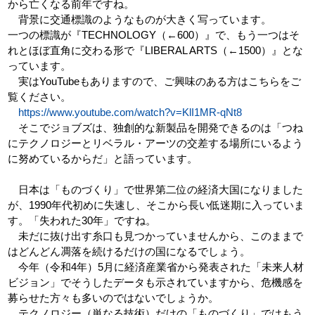
から亡くなる前年ですね。
背景に交通標識のようなものが大きく写っています。
一つの標識が『TECHNOLOGY（←600）』で、もう一つはそ
れとほぼ直角に交わる形で『LIBERAL ARTS（←1500）』とな
っています。
実はYouTubeもありますので、ご興味のある方はこちらをご
覧ください。
https://www.youtube.com/watch?v=KlI1MR-qNt8
そこでジョブズは、独創的な新製品を開発できるのは「つね
にテクノロジーとリベラル・アーツの交差する場所にいるよう
に努めているからだ」と語っています。
日本は「ものづくり」で世界第二位の経済大国になりました
が、1990年代初めに失速し、そこから長い低迷期に入っていま
す。「失われた30年」ですね。
未だに抜け出す糸口も見つかっていませんから、このままで
はどんどん凋落を続けるだけの国になるでしょう。
今年（令和4年）5月に経済産業省から発表された「未来人材
ビジョン」でそうしたデータも示されていますから、危機感を
募らせた方々も多いのではないでしょうか。
テクノロジー（単なる技術）だけの「ものづくり」ではもう