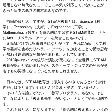
通用しない時代なのに、そこに本気で対応していないことが、
きっと日本の低迷の根本原因なのです。
前回の繰り返しですが、STEAM教育とは、Science（科
学）、Technology（技術）、Engineering（工学）、
Mathematics（数学）を統合的に学習するSTEM教育に、さら
にArts（リベラル・アーツ）を統合したものです。
STEMだけでは収束思考になりがちで、それにArts（人文科
学や芸術を含めたリベラル・アーツ）を加えることで拡散思考
が加わり創造的な発想が生まれる、としています。
2013年のオバマ大統領の演説が元になって全世界にSTEAM
教育が拡がり始めましたが、スティーブ・ジョブズの発言がそ
もそもの契機になっているのかもしれません。
日本では、STEAM教育は（導入するべきであるという掛け
声だけはありますが）ほとんど普及・浸透していません。
その「方法論」がない、「教育プログラム」もない、そし
て、なによりも「教える先生」がいない、という声が圧倒的で
す。
これも繰り返しになりますが、「総合的に教える」というの