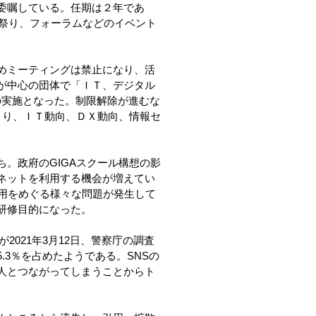
委嘱している。任期は２年であ
、祭り、フォーラムなどのイベント
めミーティングは禁止になり、活
が中心の団体で「ＩＴ、デジタル
の実施となった。制限解除が進むな
まり、ＩＴ動向、ＤＸ動向、情報セ
。政府のGIGAスクール構想の影
ネットを利用する機会が増えてい
用をめぐる様々な問題が発生して
研修目的になった。
2021年3月12日、警察庁の調査
5.3％を占めたようである。SNSの
人とつながってしまうことからト