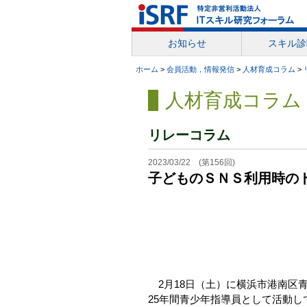
お知らせ
スキル診
ホーム
>
会員活動，情報発信
>
人材育成コラム
>
人材育成コラム
リレーコラム
2023/03/22 (第156回)
子どものＳＮＳ利用時の
2月18日（土）に横浜市港南区
25年間青少年指導員として活動