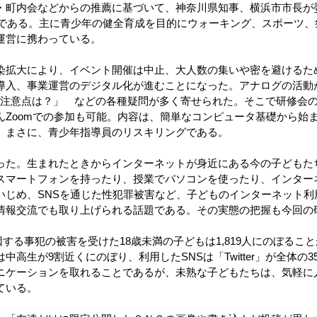
・町内会などからの推薦に基づいて、神奈川県知事、横浜市市長が
事業である。主に青少年の健全育成を目的にウォーキング、スポーツ
運営に携わっている。
拡大により、イベント開催は中止、大人数の集いや密を避けるた
導入、事業運営のデジタル化が進むことになった。アナログの活動
用の注意点は？」 などの各種疑問が多く寄せられた。そこで研修会
んZoomでの参加も可能。内容は、簡単なコンピュータ基礎から始
。まさに、青少年指導員のリスキリングである。
た。生まれたときからインターネットが身近にある今の子どもたち
スマートフォンを持ったり、授業でパソコンを使ったり、インター
いじめ、SNSを通じた性犯罪被害など、子どものインターネット利
情報交流でも取り上げられる話題である。その実態の把握も今回の
因する事犯の被害を受けた18歳未満の子どもは1,819人にのぼることが
高生が9割近くにのぼり、利用したSNSは「Twitter」が全体の3
ニケーションを取れることであるが、未熟な子どもたちは、気軽に
ている。