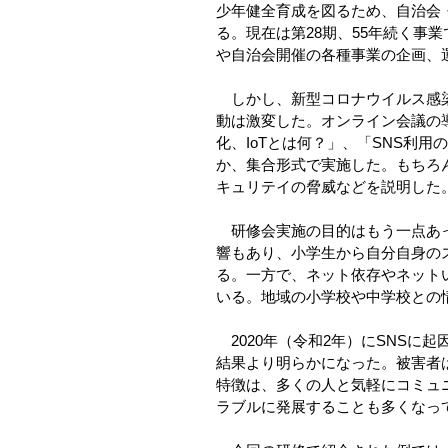
少年健全育成を図るため、自治会
る。現在は第28期、55年続く
や自治会開催の各種事業の企画、
しかし、新型コロナウイルス感染
動は激変した。オンライン会議の
化、IoTとは何？」、「SNS利
か、集合形式で実施した。もちろ
キュリテイの脅威などを説明した
研修会実施の目的はもう一点あっ
響もあり、小学生から自分自身の
る。一方で、ネット依存やネット
いる。地域の小学校や中学校との
2020年（令和2年）にSNSに起
結果より明らかになった。被害者は中
特徴は、多くの人と気軽にコミュ
ラブルに発展することも多くなっ