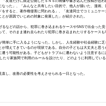
「友達だけに限定公開したＳＮＳの画像や書き込んだ投稿が思わ
になった」、「みんなと共有したい目的で、他人が描いた、漫画、
ドをすると、著作権侵害に問われる」、「友達同士でコミュニケー
ことが原因でいじめの対象に発展した」が紹介された。
げるなどの話から、犯罪に巻き込まれるケースやSNSで出会った
って、そのまま連れ去られたり犯罪に巻き込まれたりするケースも
が簡単に手に入るようになった。しかし、人生経験や社会経験に乏
とが増えてきているのが現状である。自分の子どもは大丈夫と思う
に遭う可能性がある。子どもがトラブルに遭わないよう注意するに
をしたり家族間で利用のルールを設けたり、どのように利用してい
直し、改善の必要性を考えさせられる一日となった。