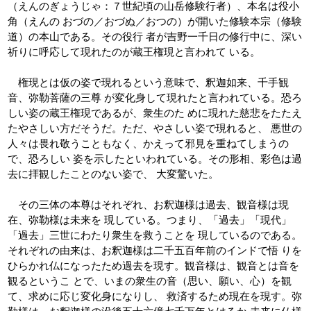
（えんのぎょうじゃ：７世紀頃の山岳修験行者）、本名は役小
角（えんの おづの／おづぬ／おつの）が開いた修験本宗（修験
道）の本山である。その役行 者が吉野一千日の修行中に、深い
祈りに呼応して現れたのが蔵王権現と言われて いる。
権現とは仮の姿で現れるという意味で、釈迦如来、千手観
音、弥勒菩薩の三尊 が変化身して現れたと言われている。恐ろ
しい姿の蔵王権現であるが、衆生のた めに現れた慈悲をたたえ
たやさしい方だそうだ。ただ、やさしい姿で現れると、 悪世の
人々は畏れ敬うこともなく、かえって邪見を重ねてしまうの
で、恐ろしい 姿を示したといわれている。その形相、彩色は過
去に拝観したことのない姿で、 大変驚いた。
その三体の本尊はそれぞれ、お釈迦様は過去、観音様は現
在、弥勒様は未来を 現している。つまり、「過去」「現代」
「過去」三世にわたり衆生を救うことを 現しているのである。
それぞれの由来は、お釈迦様は二千五百年前のインドで悟 りを
ひらかれ仏になったため過去を現す。観音様は、観音とは音を
観るというこ とで、いまの衆生の音（思い、願い、心）を観
て、求めに応じ変化身になりし、 救済するため現在を現す。弥