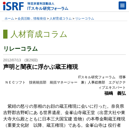
ホーム
>
会員活動，情報発信
>
人材育成コラム
>
リレーコラム
人材育成コラム
リレーコラム
2012/07/13 (第29回)
声明と闇夜に浮かぶ蔵王権現
ITスキル研究フォーラム 理事
ＮＥＣソフト 技術統括部 統括マネージャー 兼）人事総務部 エグゼクテ
ィブエキスパート
福嶋 義弘
紫紺の怒りの形相のお顔の蔵王権現に会いに行った。奈良県
吉野郡吉野町にあ る世界遺産、金峯山寺蔵王堂（出雲大社や東
大寺大仏殿とともに日本三大国宝建 造物）の本尊金剛蔵王権現
（重要文化財 以降、蔵王権現）である。金峯山寺は 役行者