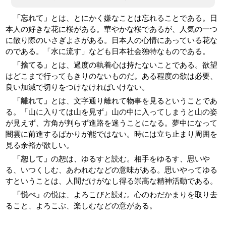
とは、とにかく嫌なことは忘れることである。日
「忘れて」
本人の好きな花に桜がある。華やかな桜であるが、人気の一つ
に散り際のいさぎよさがある。日本人の心情にあっている花な
のである。「水に流す」なども日本社会独特なものである。
とは、過度の執着心は持たないことである。欲望
「捨てる」
はどこまで行ってもきりのないものだ。ある程度の欲は必要、
良い加減で切りをつけなければいけない。
とは、文字通り離れて物事を見るということであ
「離れて」
る。「山に入りては山を見ず」山の中に入ってしまうと山の姿
が見えず、方角が判らず進路を迷うことになる。夢中になって
闇雲に前進するばかりが能ではない。時には立ち止まり周囲を
見る余裕が欲しい。
の恕は、ゆるすと読む。相手をゆるす、思いや
「恕して」
る、いつくしむ、あわれむなどの意味がある。思いやってゆる
すということは、人間だけがなし得る崇高な精神活動である。
の悦は、よろこびと読む。心のわだかまりを取り去
「悦べ」
ること、よろこぶ、楽しむなどの意がある。