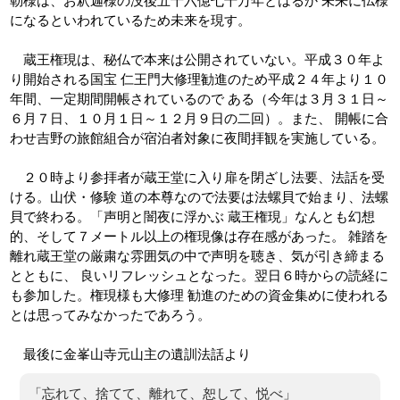
勒様は、お釈迦様の没後五十六億七千万年とはるか 未来に仏様
になるといわれているため未来を現す。
蔵王権現は、秘仏で本来は公開されていない。平成３０年よ
り開始される国宝 仁王門大修理勧進のため平成２４年より１０
年間、一定期間開帳されているので ある（今年は３月３１日～
６月７日、１０月１日～１２月９日の二回）。また、 開帳に合
わせ吉野の旅館組合が宿泊者対象に夜間拝観を実施している。
２０時より参拝者が蔵王堂に入り扉を閉ざし法要、法話を受
ける。山伏・修験 道の本尊なので法要は法螺貝で始まり、法螺
貝で終わる。「声明と闇夜に浮かぶ 蔵王権現」なんとも幻想
的、そして７メートル以上の権現像は存在感があった。 雑踏を
離れ蔵王堂の厳粛な雰囲気の中で声明を聴き、気が引き締まる
とともに、 良いリフレッシュとなった。翌日６時からの読経に
も参加した。権現様も大修理 勧進のための資金集めに使われる
とは思ってみなかったであろう。
最後に金峯山寺元山主の遺訓法話より
「忘れて、捨てて、離れて、恕して、悦べ」