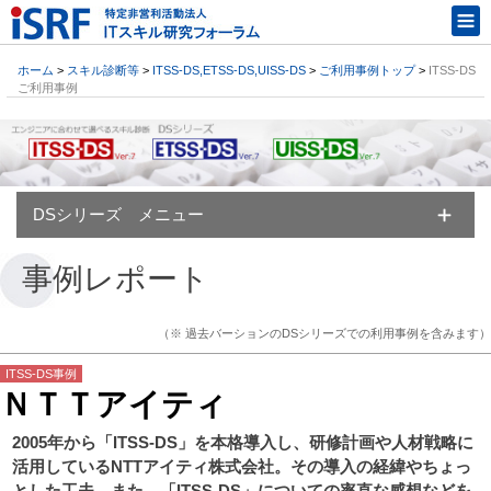
ホーム
>
スキル診断等
>
ITSS-DS,ETSS-DS,UISS-DS
>
ご利用事例トップ
>
ITSS-DS
ご利用事例
DSシリーズ メニュー
事例レポート
（※ 過去バーションのDSシリーズでの利用事例を含みます）
ITSS-DS事例
ＮＴＴアイティ
2005年から「ITSS-DS」を本格導入し、研修計画や人材戦略に
活用しているNTTアイティ株式会社。その導入の経緯やちょっ
とした工夫、また、「ITSS-DS」についての率直な感想などを