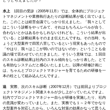
どうとらえましたか？
水上
1回目の受診（2005年11月）では、全体的にプロジェク
トマネジメントや業務執行あたりの診断結果が低く出ていまし
た。このことは経営会議でしっかり伝えました。「我々として
はこういう診断をやってみて、それはもちろんレベルが合う、
合わないとかはあるかもしれないけれども、こういう結果が出
ている」と診断結果をそのまま伝えたんですね。その当時、ち
ょうど大型案件で四苦八苦しているという現実もあったもので
「やはり、我々はここが弱いのではないのか」ということも会
議の場で言わせていただきました。そういう意味では、１回目
のスキル診断結果は社内のスキル傾向をしっかり表した。とて
も有効なシステムだと感心いたしました。以降の研修計画に
は、ちゃんとプロジェクトマネジャーを育てるための研修を一
本の柱として組み込んだんですよ。
迫
実際、次のスキル診断（2007年12月）では前回よりプロジ
ェクトマネジメント関連スキルが少し上がっていたんですよ。
社内でプロジェクトマネジャー自らが研修を実施したり、社内
の意識が変わっていました。また、実務でも１～２年でかなり
大型案件を対応したから、いろんな対策の効果かなって思うん