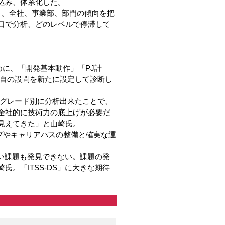
込み、体系化した。
と。全社、事業部、部門の傾向を把
口で分析、どのレベルで停滞して
めに、「開発基本動作」「PJ計
独自の設問を新たに設定して診断し
やグレード別に分析出来たことで、
全社的に技術力の底上げが必要だ
見えてきた」と山崎氏。
プやキャリアパスの整備と確実な運
しい課題も発見できない。課題の発
。「ITSS-DS」に大きな期待