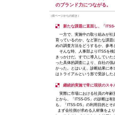
のブランド力につながる。
（前ページからの続き）
新たな課題に直面し、「ITSS
一方で、実施中の取り組みが社員
育っているのか、など新たな課題
めの調査方法をどうするか、参考
そんな時、人事部よりITSSを検
きっかけだ。すでに導入していた
った具体的調査により、自社の強
かった。とはいえ、診断結果に本当
はトライアルという形で受診した
継続的実施で常に現状のスキ
実際に市場における社員の年齢別
とから、「ITSS-DS」の診断
も、「ITSS-DS」の利用目的
まず会社側が求める人材像をより