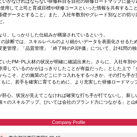
ていかなければならない研修科目を自社の研修ロードマップに盛り
使用して上司と育成目標や研修コースといった情報を共有するこ
基礎データとすること。また、入社年数別やグレード別などの切り
だ。
り、しっかりした仕組みが構築されているという。
）の診断では、スキルレベルのより細かいデータを表面化させるた
変更管理」「品質管理」「終了時のPJ評価」について、計41問の
いたPM･PL人材の状況が明確に確認出来た。さらに、入社年別
停滞しているのかがはっきりしたことが有益だった」とした上で「
からこそ、どの施策のどこにテコ入れをするべきか、その打ち手が
ともに、若手を確実に育てるために、より充実した研修ロードマッ
施が肝心。状況が見えてこなければ確実な打ち手が打てないし、新
々のスキルアップ、ひいては会社のブランド力につながる」と山崎氏
Company Profile