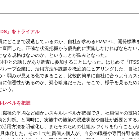
-DS」をトライアル
にどこまで浸透しているのか、自社が求めるPMやPL、開発標準
に直面した。正確な状況把握から優先的に実施しなければならない
となる規格はないのか、ということが悩みとなった。
討中との話しがあり調査に参加することになった。はじめて「ITSS
グループ企業に、活用方法や課題を徹底的にヒアリングした。自社
み・弱みが見える化できること、比較的簡単に自社に合うようカス
に信憑性があるのか、疑心暗鬼だった。そこで、様子を見るために第
という。
ルレベルを把握
職種の平均など細かいスキルレベルが把握でき、社員個々の技術
は有効と判断。と同時に、実施中の施策の浸透状況や自社が必要とす
とその活用方法を明確化し、またそのための仕組みづくりを行うこと
具体化した。その上で社員個人個人が、自分の職種や専門分野を