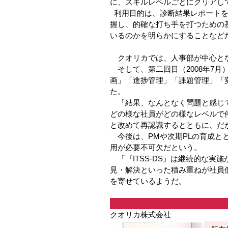
に、スキルレベルごとにクリアし
利用目的は、診断結果レポートを
握し、的確な打ち手を打つための
いるのかを明らかにすることなど
クオリカでは、人事部が中心とな
そして、第二回目（2008年7月
画」「進捗管理」「課題管理」「
た。
「結果、なんとなく問題と感じて
どの様な社員がどの様なレベルで
と改めて再認識するとともに、だ
今後は、PMや次期PLの育成と
用が必要不可欠だという。
「『ITSS-DS』は継続的な実
見・解決といった積み重ねが社員個
を寄せているようだ。
クオリカ株式会社