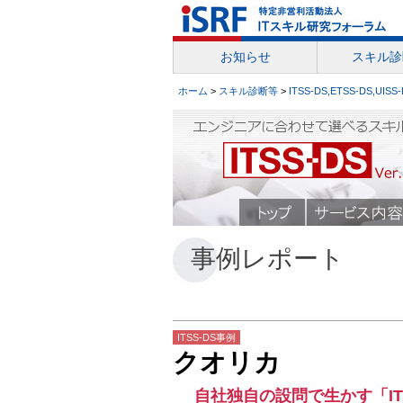
お知らせ
スキル診
ホーム
>
スキル診断等
>
ITSS-DS,ETSS-DS,UISS
事例レポート
ITSS-DS事例
クオリカ
自社独自の設問で生かす「IT