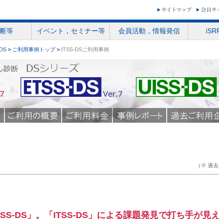
断等
イベント，セミナー等
会員活動，情報発信
iS
-DS
>
ご利用事例トップ
>
ITSS-DSご利用事例
（※ 過
SS-DS」。「ITSS-DS」による課題発見で打ち手が