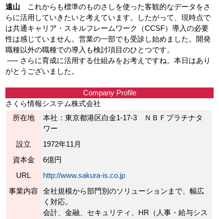
遠山
これからも標準のものさしを使った客観的なデータをさ
らに活用していきたいと考えています。したがって、現時点で
は共通キャリア・スキルフレームワーク（CCSF）導入の必要
性は感じていません。営業の一部でも受診し始めました。開発
職種以外の職種での導入も検討項目のひとつです。
── さらに育成に活用する仕組みをお考えですね。本日はあり
がとうございました。
Company Profile
さくら情報システム株式会社
所在地
本社：東京都港区白金1-17-3 ＮＢＦプラチナタ
ワー
設立
1972年11月
資本金
6億円
URL
http://www.sakura-is.co.jp
事業内容
全社規模から部門別のソリューションまで、幅広
く対応。
会計、金融、セキュリティ、HR（人事・給与シス